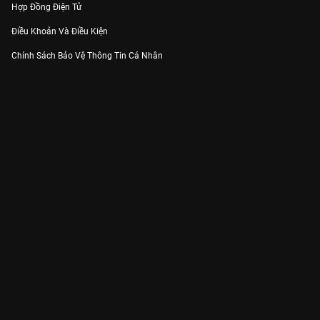
Hợp Đồng Điện Tử
Điều Khoản Và Điều Kiện
Chính Sách Bảo Vệ Thông Tin Cá Nhân
Chính Sách Bảo Vệ Người Tiêu Dùng Dễ Bị Tổn Thương
Thỏa Thuận Sử Dụng Dịch Vụ Mạng Xã Hội
THÔNG TIN
Thông Báo
Trung Tâm Hỗ Trợ
Liên Hệ
Góp Ý
Công ty Cổ phần VieON - Địa chỉ: Tầng 5, 222 Pasteur, Phường Xuân Hòa,
Thành phố Hồ Chí Minh
Email:
support@vieon.vn
| Hotline:
1800.599.920
(miễn phí)