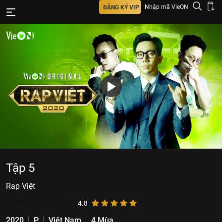
Nhập mã VieON
ĐĂNG KÝ VIP
Tập 5
Rap Việt
18.889.843
lượt xem
4.8
2020
P
Việt Nam
4 Mùa