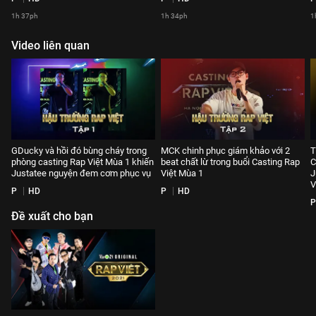
1h 37ph
1h 34ph
1
Video liên quan
GDucky và hồi đó bùng cháy trong
MCK chinh phục giám khảo với 2
T
phòng casting Rap Việt Mùa 1 khiến
beat chất lừ trong buổi Casting Rap
C
Justatee nguyện đem cơm phục vụ
Việt Mùa 1
J
V
P
HD
P
HD
P
Đề xuất cho bạn