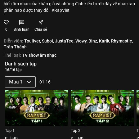
hiếu âm nhạc của khán giả và những định kiến trước đây về nhạc rap
phần nào được thay đổi. #RapViet
0
Bình luận
Chia sẻ
Diễn viên:
Touliver,
Suboi,
JustaTee,
Wowy,
Binz,
Karik,
Rhymastic,
Trấn Thành
Thể loại:
TV show âm nhạc
Danh sách tập
16/16 tập
Mùa 1
01-16
Tập 1
Tập 2
T
P
HD
P
HD
P