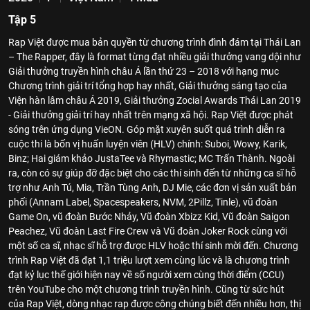
Tập 5
Rap Việt được mua bản quyền từ chương trình đình đám tại Thái Lan
– The Rapper, đây là format từng đạt nhiều giải thưởng vang dội như
Giải thưởng truyền hình châu Á lần thứ 23 – 2018 với hạng mục
Chương trình giải trí tổng hợp hay nhất, Giải thưởng sáng tạo của
Viện hàn lâm châu Á 2019, Giải thưởng Zocial Awards Thái Lan 2019
- Giải thưởng giải trí hay nhất trên mạng xã hội. Rap Việt được phát
sóng trên ứng dụng VieON. Góp mặt xuyên suốt quá trình diễn ra
cuộc thi là bốn vị huấn luyện viên (HLV) chính: Suboi, Wowy, Karik,
Binz; Hai giám khảo JustaTee và Rhymastic; MC Trấn Thành. Ngoài
ra, còn có sự giúp đỡ đặc biệt cho các thí sinh đến từ những ca sĩ hỗ
trợ như Anh Tú, Mia, Trần Tùng Anh, DJ Mie, các đơn vị sản xuất bản
phối (Annam Label, Spacespeakers, NVM, 2Pillz, Tinle), vũ đoàn
Game On, vũ đoàn Bước Nhảy, Vũ đoàn Xbizz Kid, Vũ đoàn Saigon
Peachez, Vũ đoàn Last Fire Crew và Vũ đoàn Joker Rock cùng với
một số ca sĩ, nhạc sĩ hỗ trợ được HLV hoặc thí sinh mời đến. Chương
trình Rap Việt đã đạt 1,1 triệu lượt xem cùng lúc và là chương trình
đạt kỷ lục thế giới hiện nay về số người xem cùng thời điểm (CCU)
trên YouTube cho một chương trình truyền hình. Cũng từ sức hút
của Rap Việt, dòng nhạc rap được công chúng biết đến nhiều hơn, thị