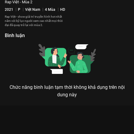
Rap Việt - Mùa 2
2021
P
Việt Nam
4 Mùa
HD
Rap Việt - show giải trí truyền hình hot nhất
năm với kỷ lục người xem cao nhất mọi thời
đại đã quay trở lại với mùa 2.
Bình luận
Chức năng bình luận tạm thời không khả dụng trên nội
dung này
Xem Tập 5 Rap Việt - Mùa 1 - 16 Tập của Việt Nam có sự tham
gia của . Thuộc thể loại: TV show