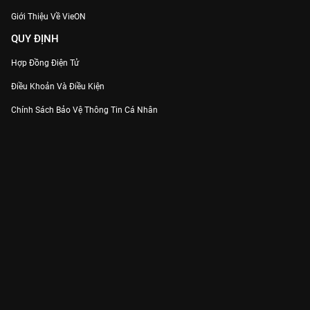
Giới Thiệu Về VieON
QUY ĐỊNH
Hợp Đồng Điện Tử
Điều Khoản Và Điều Kiện
Chính Sách Bảo Vệ Thông Tin Cá Nhân
Chính Sách Bảo Vệ Người Tiêu Dùng Dễ Bị Tổn Thương
Thỏa Thuận Sử Dụng Dịch Vụ Mạng Xã Hội
THÔNG TIN
Thông Báo
Trung Tâm Hỗ Trợ
Liên Hệ
Góp Ý