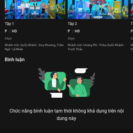
Tập 1
Tập 2
T
P
HD
P
HD
P
33ph
30ph
3
Khách mời: Quốc Khánh - Duy Khương, Trâm
Khách mời: Hoàng Phi - Puka, Quốc Khánh -
K
Ngô - Lê Nhân
Trịnh Thảo
O
Bình luận
Chức năng bình luận tạm thời không khả dụng trên nội
dung này
Xem Tập 30 Quýt Làm Cam Chịu - 77 Tập của Việt Nam có sự