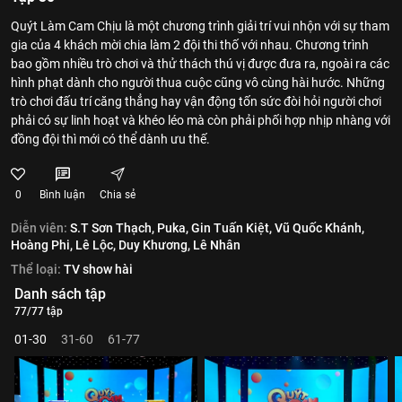
Quýt Làm Cam Chịu là một chương trình giải trí vui nhộn với sự tham
gia của 4 khách mời chia làm 2 đội thi thố với nhau. Chương trình
bao gồm nhiều trò chơi và thử thách thú vị được đưa ra, ngoài ra các
hình phạt dành cho người thua cuộc cũng vô cùng hài hước. Những
trò chơi đấu trí căng thẳng hay vận động tốn sức đòi hỏi người chơi
phải có sự linh hoạt và khéo léo mà còn phải phối hợp nhịp nhàng với
đồng đội thì mới có thể dành ưu thế.
0
Bình luận
Chia sẻ
Diễn viên:
S.T Sơn Thạch,
Puka,
Gin Tuấn Kiệt,
Vũ Quốc Khánh,
Hoàng Phi,
Lê Lộc,
Duy Khương,
Lê Nhân
Thể loại:
TV show hài
Danh sách tập
77/77 tập
01-30
31-60
61-77