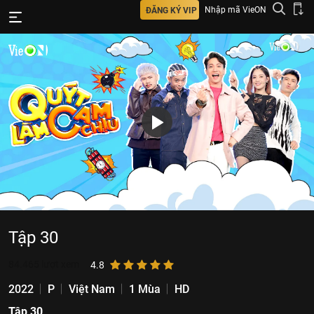
Nhập mã VieON
ĐĂNG KÝ VIP
Tập 30
84.465
lượt xem
4.8
2022
P
Việt Nam
1 Mùa
HD
Tập 30