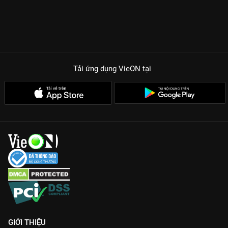
Tải ứng dụng VieON
tại
GIỚI THIỆU