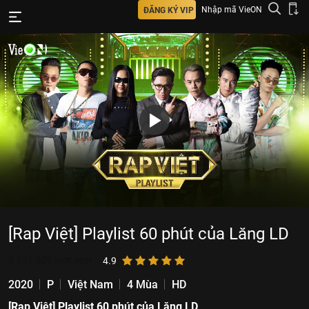
Nhập mã VieON
ĐĂNG KÝ VIP
[Rap Việt] Playlist 60 phút của Lăng LD
3.191.629
lượt xem
4.9
2020
P
Việt Nam
4 Mùa
HD
[Rap Việt] Playlist 60 phút của Lăng LD