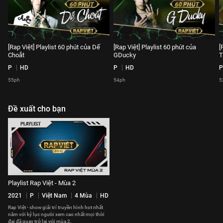
[Rap Việt] Playlist 60 phút của Dế
[Rap Việt] Playlist 60 phút của
[
Choắt
GDucky
T
P
HD
P
HD
P
55ph
54ph
5
Đề xuất cho bạn
Playlist Rap Việt - Mùa 2
2021
P
Việt Nam
4 Mùa
HD
Rap Việt - show giải trí truyền hình hot nhất
năm với kỷ lục người xem cao nhất mọi thời
đại đã quay trở lại với mùa 2.