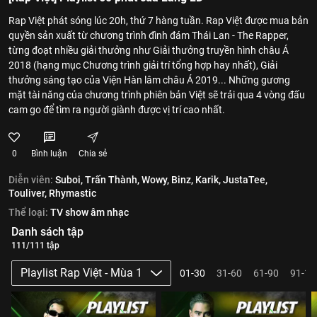
Rap Việt phát sóng lúc 20h, thứ 7 hàng tuần. Rap Việt được mua bản
quyền sản xuất từ chương trình đình đám Thái Lan - The Rapper,
từng đoạt nhiều giải thưởng như Giải thưởng truyền hình châu Á
2018 (hạng mục Chương trình giải trí tổng hợp hay nhất), Giải
thưởng sáng tạo của Viện Hàn lâm châu Á 2019... Những gương
mặt tài năng của chương trình phiên bản Việt sẽ trải qua 4 vòng đấu
cam go để tìm ra người giành được vị trí cao nhất.
0
Bình luận
Chia sẻ
Diễn viên:
Suboi,
Trấn Thành,
Wowy,
Binz,
Karik,
JustaTee,
Touliver,
Rhymastic
Thể loại:
TV show âm nhạc
Danh sách tập
111/111 tập
Playlist Rap Việt - Mùa 1
01-30
31-60
61-90
91-11