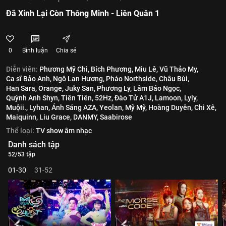
Đã Xinh Lại Còn Thông Minh - Liên Quân 1
0
Bình luận
Chia sẻ
Diễn viên:
Phương Mỹ Chi,
Bích Phương,
Miu Lê,
Vũ Thảo My,
Ca sĩ Bảo Anh,
Ngô Lan Hương,
Pháo Northside,
Châu Bùi,
Han Sara,
Orange,
Juky San,
Phương Ly,
Lâm Bảo Ngọc,
Quỳnh Anh Shyn,
Tiên Tiên,
52Hz,
Đào Tử A1J,
Lamoon,
Lyly,
Muộii.,
Lyhan,
Ánh Sáng AZA,
Yeolan,
Mỹ Mỹ,
Hoàng Duyên,
Chi Xê,
Maiquinn,
Liu Grace,
DANMY,
Saabirose
Thể loại:
TV show âm nhạc
Danh sách tập
52/53 tập
01-30
31-52