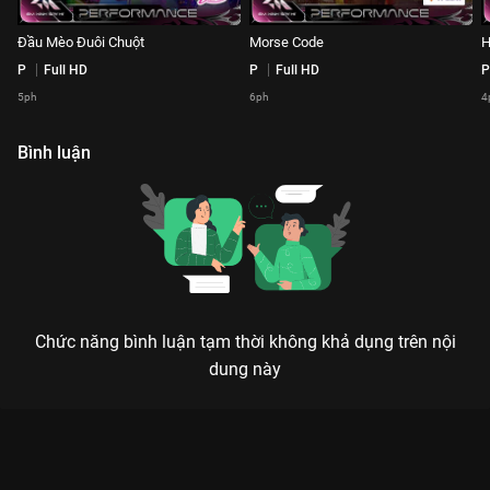
Đầu Mèo Đuôi Chuột
Morse Code
H
P
Full HD
P
Full HD
P
5ph
6ph
4
Bình luận
Chức năng bình luận tạm thời không khả dụng trên nội
dung này
Xem Đã Xinh Lại Còn Thông Minh - Liên Quân 1 Playlist Em
Xinh Say Hi - 100 Tập của Việt Nam có sự tham gia của . Thuộc
thể loại: TV show