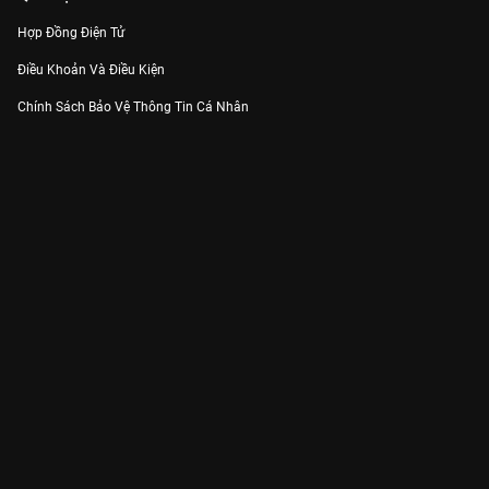
Hợp Đồng Điện Tử
Điều Khoản Và Điều Kiện
Chính Sách Bảo Vệ Thông Tin Cá Nhân
Chính Sách Bảo Vệ Người Tiêu Dùng Dễ Bị Tổn Thương
Thỏa Thuận Sử Dụng Dịch Vụ Mạng Xã Hội
THÔNG TIN
Thông Báo
Trung Tâm Hỗ Trợ
Liên Hệ
Góp Ý
Công ty Cổ phần VieON - Địa chỉ: Tầng 5, 222 Pasteur, Phường Xuân Hòa,
Thành phố Hồ Chí Minh