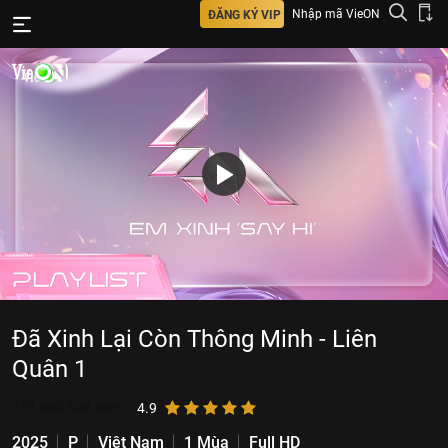
Nhập mã VieON
ĐĂNG KÝ VIP
Đã Xinh Lại Còn Thông Minh - Liên
Quân 1
751.663
lượt xem
4.9
2025
P
Việt Nam
1 Mùa
Full HD