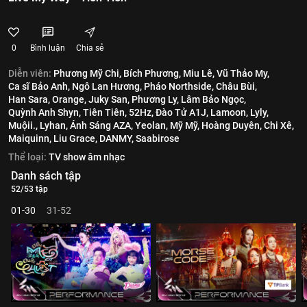
0
Bình luận
Chia sẻ
Diễn viên:
Phương Mỹ Chi,
Bích Phương,
Miu Lê,
Vũ Thảo My,
Ca sĩ Bảo Anh,
Ngô Lan Hương,
Pháo Northside,
Châu Bùi,
Han Sara,
Orange,
Juky San,
Phương Ly,
Lâm Bảo Ngọc,
Quỳnh Anh Shyn,
Tiên Tiên,
52Hz,
Đào Tử A1J,
Lamoon,
Lyly,
Muộii.,
Lyhan,
Ánh Sáng AZA,
Yeolan,
Mỹ Mỹ,
Hoàng Duyên,
Chi Xê,
Maiquinn,
Liu Grace,
DANMY,
Saabirose
Thể loại:
TV show âm nhạc
Danh sách tập
52/53 tập
01-30
31-52