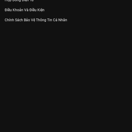
Hợp Đồng Điện Tử
Điều Khoản Và Điều Kiện
Chính Sách Bảo Vệ Thông Tin Cá Nhân
Chính Sách Bảo Vệ Người Tiêu Dùng Dễ Bị Tổn Thương
Thỏa Thuận Sử Dụng Dịch Vụ Mạng Xã Hội
THÔNG TIN
Thông Báo
Trung Tâm Hỗ Trợ
Liên Hệ
Góp Ý
Công ty Cổ phần VieON - Địa chỉ: Tầng 5, 222 Pasteur, Phường Xuân Hòa,
Thành phố Hồ Chí Minh
Email:
support@vieon.vn
| Hotline:
1800.599.920
(miễn phí)
Giấy phép Cung cấp Dịch vụ Phát thanh, Truyền hình trả tiền số 247/GP-