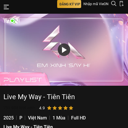
Nhập mã VieON
ĐĂNG KÝ VIP
Live My Way - Tiên Tiên
751.988
lượt xem
4.9
2025
P
Việt Nam
1 Mùa
Full HD
Live My Way - Tiên Tiên