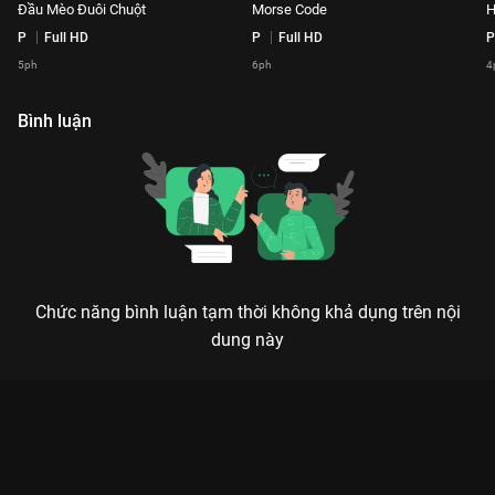
Đầu Mèo Đuôi Chuột
Morse Code
H
P
Full HD
P
Full HD
P
5ph
6ph
4
Bình luận
Chức năng bình luận tạm thời không khả dụng trên nội
dung này
Xem Live My Way - Tiên Tiên Playlist Em Xinh Say Hi - 100 Tập
của Việt Nam có sự tham gia của . Thuộc thể loại: TV show