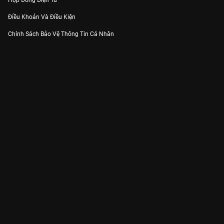
Hợp Đồng Điện Tử
Điều Khoản Và Điều Kiện
Chính Sách Bảo Vệ Thông Tin Cá Nhân
Chính Sách Bảo Vệ Người Tiêu Dùng Dễ Bị Tổn Thương
Thỏa Thuận Sử Dụng Dịch Vụ Mạng Xã Hội
THÔNG TIN
Thông Báo
Trung Tâm Hỗ Trợ
Liên Hệ
Góp Ý
Công ty Cổ phần VieON - Địa chỉ: Tầng 5, 222 Pasteur, Phường Xuân Hòa,
Thành phố Hồ Chí Minh
Email:
support@vieon.vn
| Hotline:
1800.599.920
(miễn phí)
Giấy phép Cung cấp Dịch vụ Phát thanh, Truyền hình trả tiền số 247/GP-