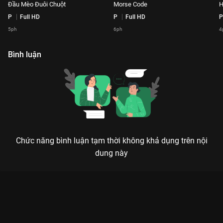
Đầu Mèo Đuôi Chuột
Morse Code
H
P
Full HD
P
Full HD
P
5ph
6ph
4
Bình luận
Chức năng bình luận tạm thời không khả dụng trên nội
dung này
Xem Hề Playlist Em Xinh Say Hi - 100 Tập của Việt Nam có sự
tham gia của . Thuộc thể loại: TV show