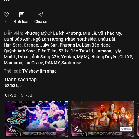
0
Bình luận
Chia sẻ
Diễn viên:
Phương Mỹ Chi,
Bích Phương,
Miu Lê,
Vũ Thảo My,
Ca sĩ Bảo Anh,
Ngô Lan Hương,
Pháo Northside,
Châu Bùi,
Han Sara,
Orange,
Juky San,
Phương Ly,
Lâm Bảo Ngọc,
Quỳnh Anh Shyn,
Tiên Tiên,
52Hz,
Đào Tử A1J,
Lamoon,
Lyly,
Muộii.,
Lyhan,
Ánh Sáng AZA,
Yeolan,
Mỹ Mỹ,
Hoàng Duyên,
Chi Xê,
Maiquinn,
Liu Grace,
DANMY,
Saabirose
Thể loại:
TV show âm nhạc
Danh sách tập
52/53 tập
01-30
31-52