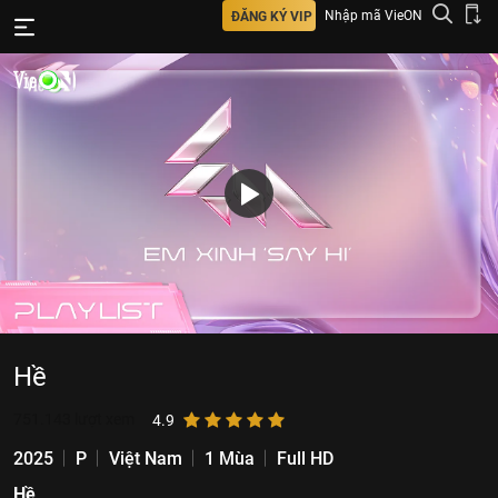
Nhập mã VieON
ĐĂNG KÝ VIP
Hề
751.143
lượt xem
4.9
2025
P
Việt Nam
1 Mùa
Full HD
Hề