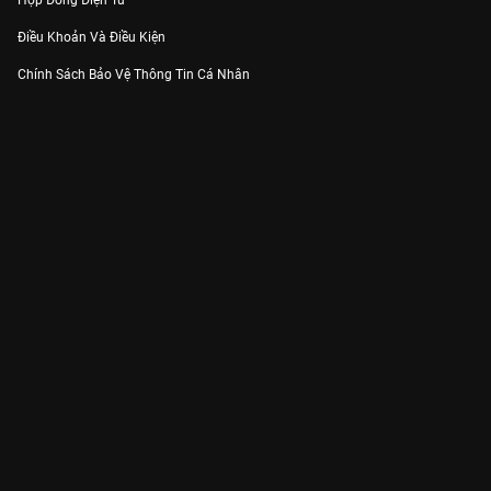
Hợp Đồng Điện Tử
Điều Khoản Và Điều Kiện
Chính Sách Bảo Vệ Thông Tin Cá Nhân
Chính Sách Bảo Vệ Người Tiêu Dùng Dễ Bị Tổn Thương
Thỏa Thuận Sử Dụng Dịch Vụ Mạng Xã Hội
THÔNG TIN
Thông Báo
Trung Tâm Hỗ Trợ
Liên Hệ
Góp Ý
Công ty Cổ phần VieON - Địa chỉ: Tầng 5, 222 Pasteur, Phường Xuân Hòa,
Thành phố Hồ Chí Minh
Email:
support@vieon.vn
| Hotline:
1800.599.920
(miễn phí)
Giấy phép Cung cấp Dịch vụ Phát thanh, Truyền hình trả tiền số 247/GP-