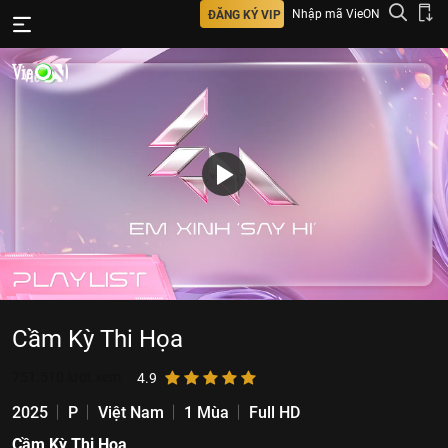
Nhập mã VieON
ĐĂNG KÝ VIP
Cầm Kỳ Thi Họa
751.510
lượt xem
4.9
2025
P
Việt Nam
1 Mùa
Full HD
Cầm Kỳ Thi Họa