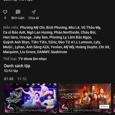
0
Bình luận
Chia sẻ
Diễn viên:
Phương Mỹ Chi,
Bích Phương,
Miu Lê,
Vũ Thảo My,
Ca sĩ Bảo Anh,
Ngô Lan Hương,
Pháo Northside,
Châu Bùi,
Han Sara,
Orange,
Juky San,
Phương Ly,
Lâm Bảo Ngọc,
Quỳnh Anh Shyn,
Tiên Tiên,
52Hz,
Đào Tử A1J,
Lamoon,
Lyly,
Muộii.,
Lyhan,
Ánh Sáng AZA,
Yeolan,
Mỹ Mỹ,
Hoàng Duyên,
Chi Xê,
Maiquinn,
Liu Grace,
DANMY,
Saabirose
Thể loại:
TV show âm nhạc
Danh sách tập
52/53 tập
01-30
31-52