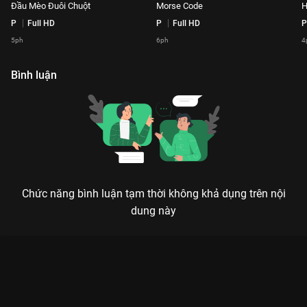
Đầu Mèo Đuôi Chuột
Morse Code
H
P
Full HD
P
Full HD
P
5ph
6ph
4
Bình luận
Chức năng bình luận tạm thời không khả dụng trên nội
dung này
Xem Cầm Kỳ Thi Họa Playlist Em Xinh Say Hi - 100 Tập của
Việt Nam có sự tham gia của . Thuộc thể loại: TV show