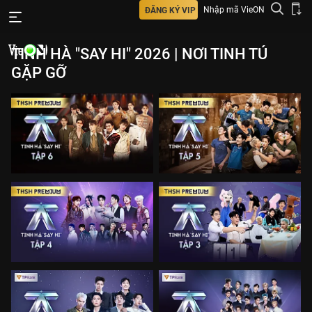
Nhập mã VieON
ĐĂNG KÝ VIP
TINH HÀ "SAY HI" 2026 | NƠI TINH TÚ
GẶP GỠ
TINH HÀ "SAY HI" 2026 | NƠI TINH TÚ GẶP GỠ: Playlist
Tinh Hà Say Hi 2026 - MV Theme Song: TOGETHER WE
SHINE, Tinh Hà Say Hi - [Highlight Tập 1] Quang Hùng -
Wren Evans nín thở với cú oneshot, màn chơi đẹp từ
HURRYKNG, Tinh Hà Say Hi - [Highlight Tập 1] Song Luân
Tinh Hà Say Hi - Tập 6 Premium
Tinh Hà Say Hi - Tập 5 Premium
"hiềm khích" WEAN, CAPTAIN BOY đối mặt thử thách lớn,
Tinh Hà Say Hi - [BTS] TINH HÀ UNLOCKED: Phần thi tranh
tài kiến thức của , Tinh Hà Say Hi - [BTS] TINH HÀ
UNLOCKED: Màn "mất kiểm soát" ngôn ngữ hình thể,
WEAN HURRYKNG bị réo tên
Tinh Hà Say Hi - Tập 4 Premium
Tinh Hà Say Hi - Tập 3 Premium