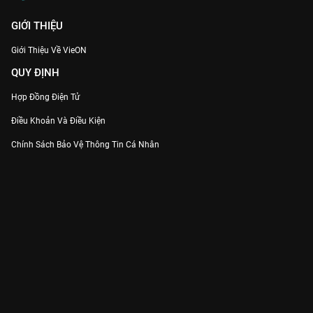
GIỚI THIỆU
Giới Thiệu Về VieON
QUY ĐỊNH
Hợp Đồng Điện Tử
Điều Khoản Và Điều Kiện
Chính Sách Bảo Vệ Thông Tin Cá Nhân
Chính Sách Bảo Vệ Người Tiêu Dùng Dễ Bị Tổn Thương
Thỏa Thuận Sử Dụng Dịch Vụ Mạng Xã Hội
THÔNG TIN
Thông Báo
Trung Tâm Hỗ Trợ
Liên Hệ
Góp Ý