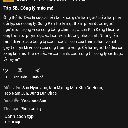
Tập 5B. Công lý méo mó
Ông Bố Đối Đầu là cuộc chiến tàn khốc giữa hai người bố ở hai phía
đối lập của công lý. Song Pan Ho là một thẩm phán được người
người tôn trọng vì sự công bằng chính trực, còn Kim Kang Heon là
ông trùm tội phạm độc ác luôn xem thường pháp luật. Nhưng lằn
ranh thiện ác đó bỗng bị xóa nhòa khi con của thẩm phán vô tình
gây tai nạn khiến con của ông trùm tử vong. Cả hai người bố đều sẵn
sàng làm mọi thứ để bảo vệ con mình, cuối cùng thì công lý sẽ thuộc
về tay ai?
0
Bình luận
Chia sẻ
Diễn viên:
Son Hyun Joo,
Kim Myung Min,
Kim Do Hoon,
Heo Nam Jun,
Jung Eun Chae
Đạo diễn:
Yoo Jong Sun
Thể loại:
Phim tâm lý
Danh sách tập
10/10 tập