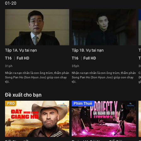
01-20
Tập 1A. Vụ tai nạn
Tập 1B. Vụ tai nạn
T
T16
Full HD
T16
Full HD
T
31ph
35ph
3
Nhận ra nạn nhân là con ông trùm, thẩm phán
Nhận ra nạn nhân là con ông trùm, thẩm phán
C
Song Pan Ho (Son Hyun Joo) giúp con chạy
Song Pan Ho (Son Hyun Joo) giúp con chạy
(
tội.
tội.
g
Đề xuất cho bạn
PRO
Phim Thuê