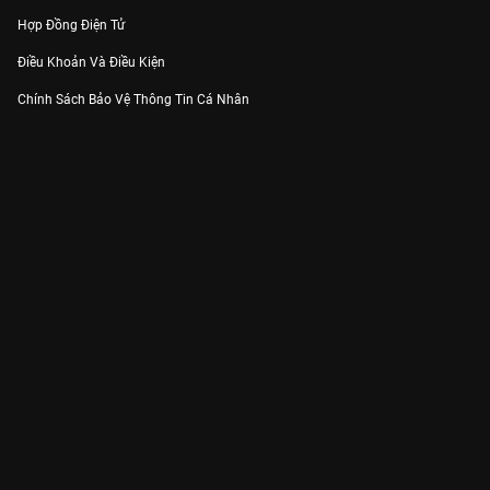
Hợp Đồng Điện Tử
Điều Khoản Và Điều Kiện
Chính Sách Bảo Vệ Thông Tin Cá Nhân
Chính Sách Bảo Vệ Người Tiêu Dùng Dễ Bị Tổn Thương
Thỏa Thuận Sử Dụng Dịch Vụ Mạng Xã Hội
THÔNG TIN
Thông Báo
Trung Tâm Hỗ Trợ
Liên Hệ
Góp Ý
Công ty Cổ phần VieON - Địa chỉ: Tầng 5, 222 Pasteur, Phường Xuân Hòa,
Thành phố Hồ Chí Minh
Email:
support@vieon.vn
| Hotline:
1800.599.920
(miễn phí)