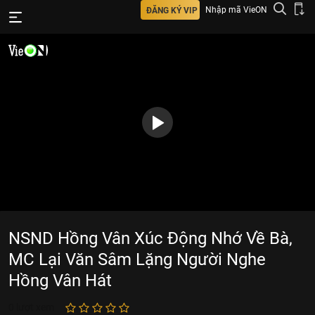
Nhập mã VieON
ĐĂNG KÝ VIP
NSND Hồng Vân Xúc Động Nhớ Về Bà,
MC Lại Văn Sâm Lặng Người Nghe
Hồng Vân Hát
0
lượt xem