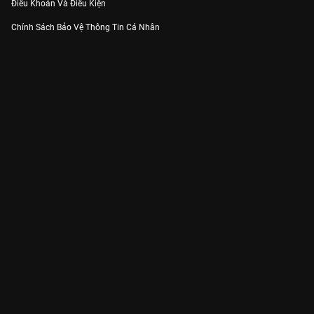
Điều Khoản Và Điều Kiện
Chính Sách Bảo Vệ Thông Tin Cá Nhân
Chính Sách Bảo Vệ Người Tiêu Dùng Dễ Bị Tổn Thương
Thỏa Thuận Sử Dụng Dịch Vụ Mạng Xã Hội
THÔNG TIN
Thông Báo
Trung Tâm Hỗ Trợ
Liên Hệ
Góp Ý
Công ty Cổ phần VieON - Địa chỉ: Tầng 5, 222 Pasteur, Phường Xuân Hòa,
Thành phố Hồ Chí Minh
Email:
support@vieon.vn
| Hotline:
1800.599.920
(miễn phí)
Giấy phép Cung cấp Dịch vụ Phát thanh, Truyền hình trả tiền số 247/GP-
BTTTT cấp ngày 21/07/2023