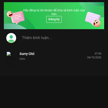
Hãy đăng ký tài khoản để chia sẻ bình luận của
bạn
Đăng ký
Surry Chii
07:59
04/10/2020
Helo
Xem NSND Hồng Vân Xúc Động Nhớ Về Bà, MC Lại Văn Sâm
Lặng Người Nghe Hồng Vân Hát của Việt Nam có sự tham gia
của NSND Hồng Vân, Lại Văn Sâm. Thuộc thể loại: TV show