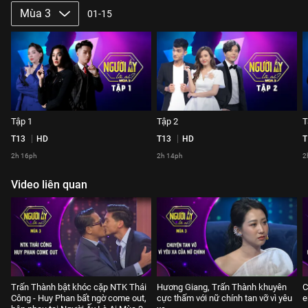
Mùa 3
01-15
Tập 1
Tập 2
T
T13
HD
T13
HD
T
2h 16ph
2h 14ph
2
Video liên quan
Trấn Thành bật khóc cặp NTK Thái
Hương Giang, Trấn Thành khuyên
C
Công - Huy Phan bất ngờ come out,
cực thấm với nữ chính tan vỡ vì yêu
e