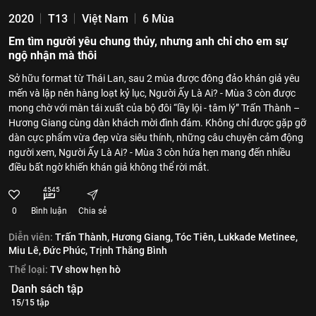
2020
T13
Việt Nam
6 Mùa
Em tìm người yêu chung thủy, nhưng anh chỉ cho em sự
ngộ nhận mà thôi
Sở hữu format từ Thái Lan, sau 2 mùa được đông đảo khán giả yêu
mến và lập nên hàng loạt kỷ lục, Người Ấy Là Ai? - Mùa 3 còn được
mong chờ với màn tái xuất của bộ đôi “lầy lội - tâm lý” Trấn Thành –
Hương Giang cùng dàn khách mời đình đám. Không chỉ được gặp gỡ
dàn cực phẩm vừa đẹp vừa siêu thính, những câu chuyện cảm động
người xem, Người Ấy Là Ai? - Mùa 3 còn hứa hẹn mang đến nhiều
điều bất ngờ khiến khán giả không thể rời mắt.
4545
0
Bình luận
Chia sẻ
Diễn viên:
Trấn Thành,
Hương Giang,
Tóc Tiên,
Lukkade Metinee,
Miu Lê,
Đức Phúc,
Trịnh Thăng Bình
Thể loại:
TV show hẹn hò
Danh sách tập
15/15 tập