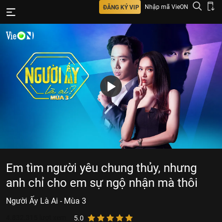
Nhập mã VieON
ĐĂNG KÝ VIP
Em tìm người yêu chung thủy, nhưng
anh chỉ cho em sự ngộ nhận mà thôi
Người Ấy Là Ai - Mùa 3
4.832.315
lượt xem
5.0