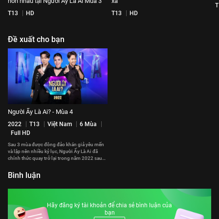
hôn nhau tại Người Ấy Là Ai Mùa 3
xa
T
T13
HD
T13
HD
Đề xuất cho bạn
Người Ấy Là Ai? - Mùa 4
2022
T13
Việt Nam
6 Mùa
Full HD
Sau 3 mùa được đông đảo khán giả yêu mến
và lập nên nhiều kỷ lục, Người Ấy Là Ai đã
chính thức quay trở lại trong năm 2022 sau
bao ngày chờ đợi.
Bình luận
Hãy đăng ký tài khoản để chia sẻ bình luận của
bạn