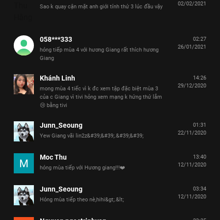
02/02/2021
Sao k quay cận mặt anh giới tính thứ 3 lúc đầu vậy
058***333
02:27
26/01/2021
hóng tiếp mùa 4 với hương Giang rất thích hương
Giang
Khánh Linh
14:26
29/12/2020
mong mùa 4 tiếc vì k đc xem tập đặc biệt mùa 3
của c Giang vì tivi hỏng xem mạng k hứng thứ lắm
😢 bằng tivi
Junn_Seoung
01:31
22/11/2020
Yew Giang vãi lin2z&#39;&#39;.&#39;&#39;
Moc Thu
13:40
12/11/2020
hóng mùa tiếp với Hương giang!!!❤️
Junn_Seoung
03:34
12/11/2020
Hóng mùa tiếp theo nè,hihi&gt;.&lt;