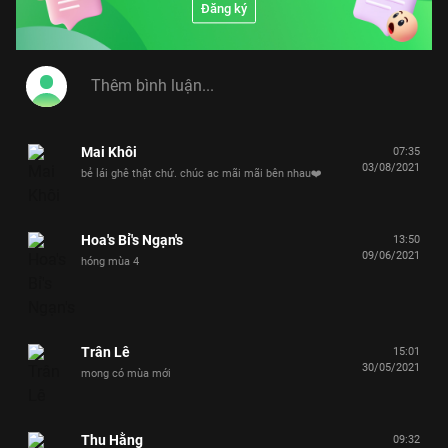
Đăng ký
Mai Khôi
07:35
03/08/2021
bẻ lái ghê thật chứ. chúc ac mãi mãi bên nhau❤️
Hoa's Bỉ's Ngạn's
13:50
09/06/2021
hóng mùa 4
Trân Lê
15:01
30/05/2021
mong có mùa mới
Thu Hằng
09:32