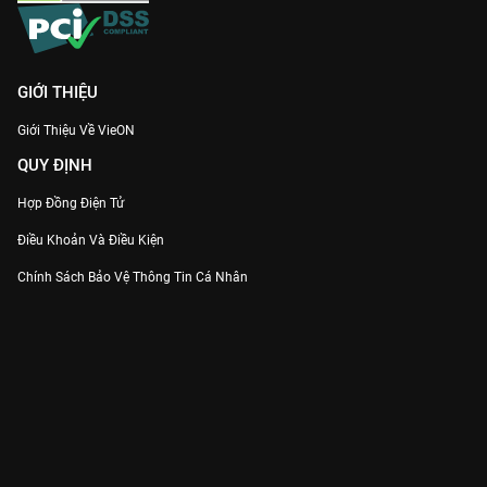
GIỚI THIỆU
Giới Thiệu Về VieON
QUY ĐỊNH
Hợp Đồng Điện Tử
Điều Khoản Và Điều Kiện
Chính Sách Bảo Vệ Thông Tin Cá Nhân
Chính Sách Bảo Vệ Người Tiêu Dùng Dễ Bị Tổn Thương
Thỏa Thuận Sử Dụng Dịch Vụ Mạng Xã Hội
THÔNG TIN
Thông Báo
Trung Tâm Hỗ Trợ