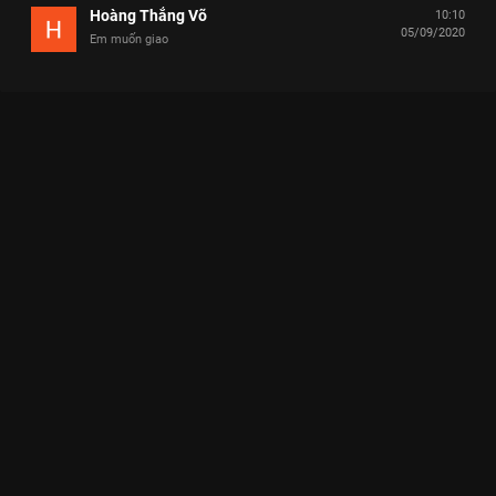
Hoàng Thắng Võ
10:10
05/09/2020
Em muốn giao
Xem Em tìm người yêu chung thủy, nhưng anh chỉ cho em sự
ngộ nhận mà thôi Người Ấy Là Ai? - Mùa 3 - 15 Tập của Việt
Nam có sự tham gia của Trấn Thành, Đức Phúc, Lukkade
Metinee, Tóc Tiên, Hương Giang. Thuộc thể loại: TV show