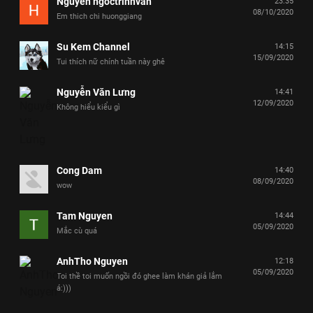
Nguyen ngoctrinhvan
23:35
08/10/2020
Em thich chi huonggiang
Su Kem Channel
14:15
15/09/2020
Tui thích nữ chính tuần này ghê
Nguyễn Văn Lưng
14:41
12/09/2020
Không hiểu kiểu gì
Cong Dam
14:40
08/09/2020
wow
Tam Nguyen
14:44
05/09/2020
Mắc cù quá
AnhTho Nguyen
12:18
05/09/2020
Toi thề toi muốn ngồi đó ghee làm khán giả lắm
á:)))