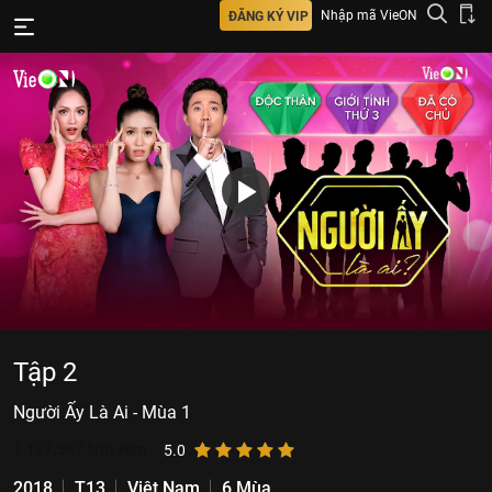
Nhập mã VieON
ĐĂNG KÝ VIP
Tập 2
Người Ấy Là Ai - Mùa 1
1.127.547
lượt xem
5.0
2018
T13
Việt Nam
6 Mùa