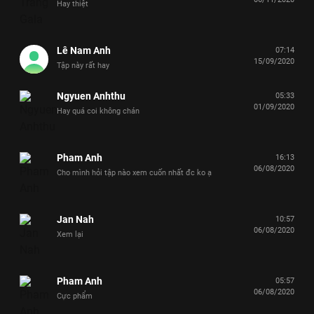
Hay thiệt
Lê Nam Anh
07:14
15/09/2020
Tập này rất hay
Ngyuen Anhthu
05:33
01/09/2020
Hay quá coi không chán
Pham Anh
16:13
06/08/2020
Cho mình hỏi tập nào xem cuốn nhất đc ko ạ
Jan Nah
10:57
06/08/2020
Xem lại
Pham Anh
05:57
06/08/2020
Cực phẩm