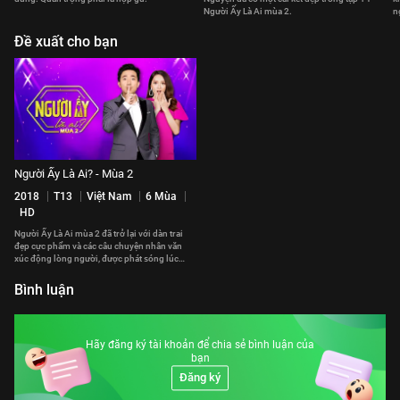
Người Ấy Là Ai mùa 2.
n
Đề xuất cho bạn
Người Ấy Là Ai? - Mùa 2
2018
T13
Việt Nam
6 Mùa
HD
Người Ấy Là Ai mùa 2 đã trở lại với dàn trai
đẹp cực phẩm và các câu chuyện nhân văn
xúc động lòng người, được phát sóng lúc
22h15 tối thứ 6 hàng tuần
Bình luận
Hãy đăng ký tài khoản để chia sẻ bình luận của
bạn
Đăng ký