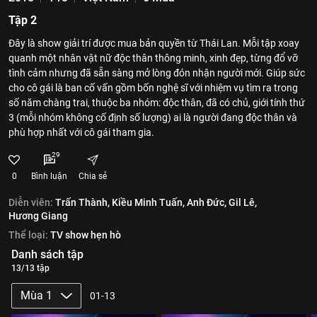
Tập 2
Đây là show giải trí được mua bản quyền từ Thái Lan. Mỗi tập xoay
quanh một nhân vật nữ độc thân thông minh, xinh đẹp, từng đổ vỡ
tình cảm nhưng đã sẵn sàng mở lòng đón nhận người mới. Giúp sức
cho cô gái là ban cố vấn gồm bốn nghệ sĩ với nhiệm vụ tìm ra trong
số năm chàng trai, thuộc ba nhóm: độc thân, đã có chủ, giới tính thứ
3 (mỗi nhóm không cố định số lượng) ai là người đang độc thân và
phù hợp nhất với cô gái tham gia.
29
0
Bình luận
Chia sẻ
Diễn viên:
Trấn Thành,
Kiều Minh Tuấn,
Anh Đức,
Gil Lê,
Hương Giang
Thể loại:
TV show hẹn hò
Danh sách tập
13/13 tập
Mùa 1
01-13