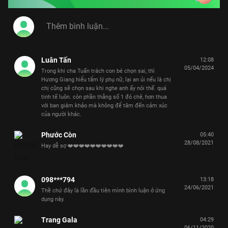
Luân Tấn
12:08
05/04/2024
Trong khi cha Tuấn trách con bé chọn sai, thì
Hương Giang hiểu tẩm lý phụ nữ, lại an ủi nếu là chị
chị cũng sẽ chọn sau khi nghe anh ấy nói thế. quá
tinh tế luôn. còn phần thằng số 1 đó chê, hơn thua
với ban giám khảo mà không để tâm đến cảm xúc
của người khác.
Phước Còn
05:40
28/08/2021
Hay dễ sợ ❤️❤️❤️❤️❤️❤️❤️❤️❤️❤️
098***794
13:18
24/06/2021
Thề chứ đây là lần đầu tiên mình bình luận ở ứng
dụng này.
Trang Gala
04:29
06/11/2020