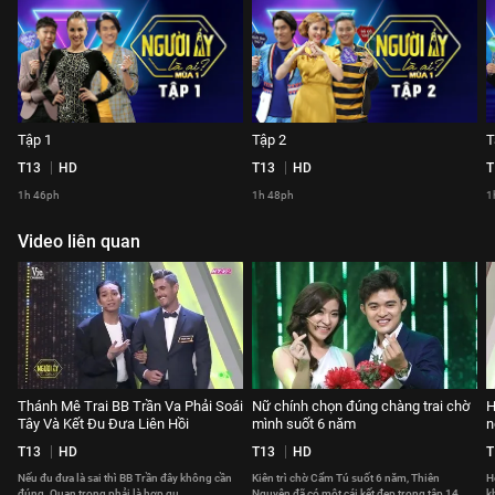
Tập 1
Tập 2
T
T13
HD
T13
HD
T
1h 46ph
1h 48ph
1
Video liên quan
Thánh Mê Trai BB Trần Va Phải Soái
Nữ chính chọn đúng chàng trai chờ
H
Tây Và Kết Đu Đưa Liên Hồi
mình suốt 6 năm
n
T13
HD
T13
HD
T
Nếu đu đưa là sai thì BB Trần đây không cần
Kiên trì chờ Cẩm Tú suốt 6 năm, Thiên
H
đúng. Quan trọng phải là hợp gu.
Nguyện đã có một cái kết đẹp trong tập 14
k