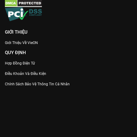
GIỚI THIỆU
Giới Thiệu Về VieON
QUY ĐỊNH
Hợp Đồng Điện Tử
Điều Khoản Và Điều Kiện
Chính Sách Bảo Vệ Thông Tin Cá Nhân
Chính Sách Bảo Vệ Người Tiêu Dùng Dễ Bị Tổn Thương
Thỏa Thuận Sử Dụng Dịch Vụ Mạng Xã Hội
THÔNG TIN
Thông Báo
Trung Tâm Hỗ Trợ