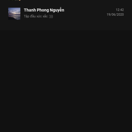
Thanh Phong Nguyễn
12:42
19/06/2020
Tập đầu xức xắc :)))
Xem Tập 2 Người Ấy Là Ai? - Mùa 1 - 13 Tập của Việt Nam có
sự tham gia của . Thuộc thể loại: TV show