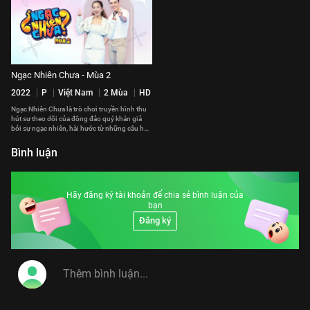
Ngạc Nhiên Chưa - Mùa 2
2022
P
Việt Nam
2 Mùa
HD
Ngạc Nhiên Chưa là trò chơi truyền hình thu
hút sự theo dõi của đông đảo quý khán giả
bởi sự ngạc nhiên, hài hước từ những câu hỏi
thú vị mà 2 đội chơi phải trải qua.
Bình luận
Hãy đăng ký tài khoản để chia sẻ bình luận của
bạn
Đăng ký