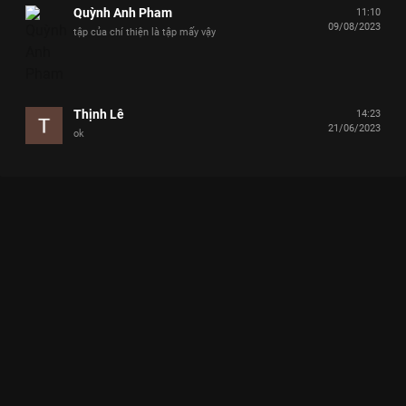
Quỳnh Anh Pham
11:10
09/08/2023
tập của chí thiện là tập mấy vậy
Thịnh Lê
14:23
21/06/2023
ok
Xem Tập 3 Ngạc Nhiên Chưa - 35 Tập của Việt Nam có sự tham
gia của . Thuộc thể loại: TV show