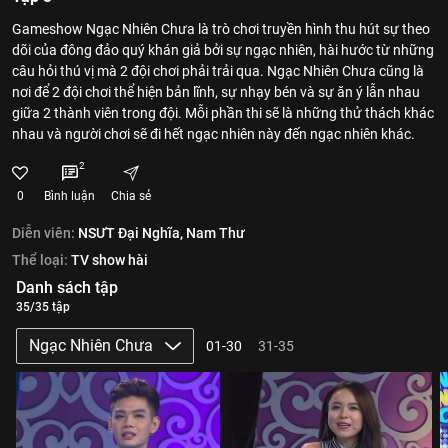
Gameshow Ngạc Nhiên Chưa là trò chơi truyền hình thu hút sự theo
dõi của đông đảo quý khán giả bởi sự ngạc nhiên, hài hước từ những
câu hỏi thú vị mà 2 đội chơi phải trải qua. Ngạc Nhiên Chưa cũng là
nơi để 2 đội chơi thể hiện bản lĩnh, sự nhạy bén và sự ăn ý lẫn nhau
giữa 2 thành viên trong đội. Mỗi phần thi sẽ là những thử thách khác
nhau và người chơi sẽ đi hết ngạc nhiên này đến ngạc nhiên khác.
2
0
Bình luận
Chia sẻ
Diễn viên:
NSƯT Đại Nghĩa,
Nam Thư
Thể loại:
TV show hài
Danh sách tập
35/35 tập
Ngạc Nhiên Chưa
01-30
31-35