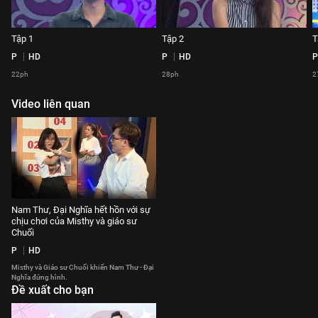
Tập 1
Tập 2
T
P
HD
P
HD
P
22ph
28ph
2
Video liên quan
Nam Thư, Đại Nghĩa hết hồn với sự
chịu chơi của Misthy và giáo sư
Chuối
P
HD
Misthy và Giáo sư Chuối khiến Nam Thư - Đại
Nghĩa đứng hình.
Đề xuất cho bạn