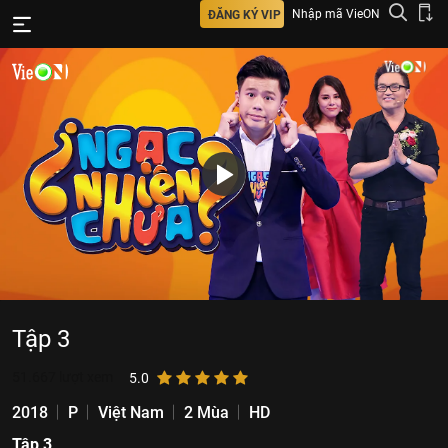
Nhập mã VieON
ĐĂNG KÝ VIP
Tập 3
51.667
lượt xem
5.0
2018
P
Việt Nam
2 Mùa
HD
Tập 3