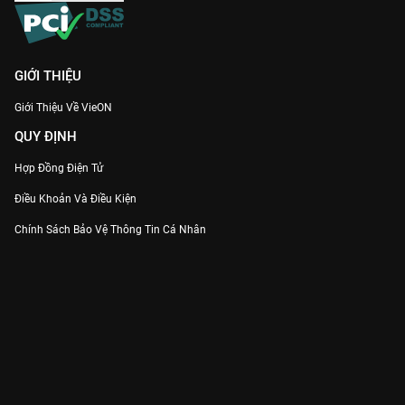
GIỚI THIỆU
Giới Thiệu Về VieON
QUY ĐỊNH
Hợp Đồng Điện Tử
Điều Khoản Và Điều Kiện
Chính Sách Bảo Vệ Thông Tin Cá Nhân
Chính Sách Bảo Vệ Người Tiêu Dùng Dễ Bị Tổn Thương
Thỏa Thuận Sử Dụng Dịch Vụ Mạng Xã Hội
THÔNG TIN
Thông Báo
Trung Tâm Hỗ Trợ