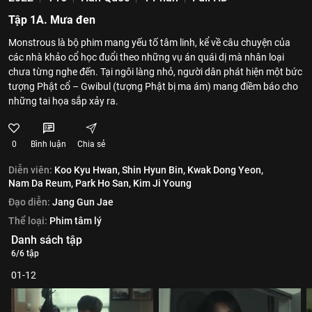
Tập 1A. Mưa đen
Monstrous là bộ phim mang yếu tố tâm linh, kể về câu chuyện của
các nhà khảo cổ học đuổi theo những vụ án quái dị mà nhân loại
chưa từng nghe đến. Tại ngôi làng nhỏ, người dân phát hiện một bức
tượng Phật cổ – Gwibul (tượng Phật bị ma ám) mang điềm báo cho
những tai họa sắp xảy ra.
0
Bình luận
Chia sẻ
Diễn viên:
Koo Kyu Hwan,
Shin Hyun Bin,
Kwak Dong Yeon,
Nam Da Reum,
Park Ho San,
Kim Ji Young
Đạo diễn:
Jang Gun Jae
Thể loại:
Phim tâm lý
Danh sách tập
6/6 tập
01-12