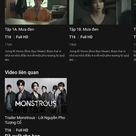
Tập 1A. Mưa đen
Tập 1B. Mưa đen
T
T16
Full HD
T16
Full HD
T
17ph
15ph
1
Jung Ki Hoon (Koo Kyu Hwan) được hai vị
Jung Ki Hoon (Koo Kyu Hwan) được hai vị
L
nhà sư nhờ điều tra về một pho tượng bị quỷ
nhà sư nhờ điều tra về một pho tượng bị quỷ
t
ám.
ám.
d
Video liên quan
Trailer Monstrous - Lời Nguyền Pho
Tượng Cổ
T16
Full HD