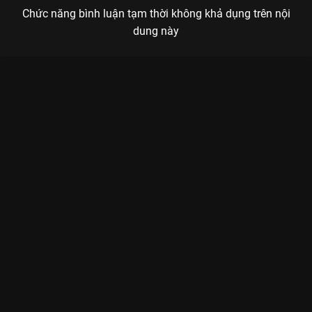
Chức năng bình luận tạm thời không khả dụng trên nội
dung này
Xem Tập 1A. Mưa đen Monstrous - Lời Nguyền Pho Tượng Cổ -
6 Tập của Hàn Quốc có sự tham gia của . Thuộc thể loại: Phim
bộ