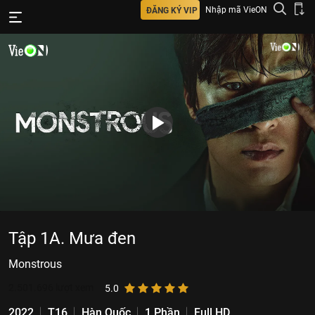
Nhập mã VieON
ĐĂNG KÝ VIP
Tập 1A. Mưa đen
Monstrous
2.501.696
lượt xem
5.0
2022
T16
Hàn Quốc
1 Phần
Full HD