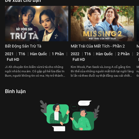
Đề xuất cho bạn
Bất Động Sản Trừ Tà
Mặt Trái Của Mất Tích - Phần 2
M
2021
T16
Hàn Quốc
1 Phần
2022
T16
Hàn Quốc
2 Phần
2
Full HD
Full HD
Ji Ah chuyên tìm kiếm và trừ tà cho những
Kim Wook, Pan Seok và Jong A cố gắng tìm
M
ngôi nhà bị ma ám. Cô gặp gỡ kẻ lừa đảo In
thi thể của những người mất tích tại ngôi làng
n
Bum, người không tin có ma. Họ trở thành
bí ẩn và theo đuổi sự thật đằng sau cái chết
t
cộng sự dù tính cách trái ngược.
của họ.
p
Bình luận