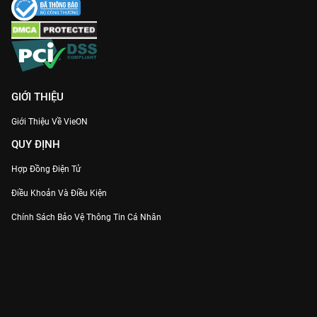
Năng lượng chữa lành:
Một show giải trí nhẹ nhàng, vui vẻ,
thích hợp để cả gia đình cùng quây quần xem sau một ngày
làm việc mệt mỏi.
Bản Full HD chuẩn:
Xem mượt mà, không quảng cáo với phụ
đề tiếng Việt chuẩn nhất chỉ có tại ứng dụng VieON.
Đừng bỏ lỡ những biểu cảm khó đỡ và cực yêu của
Song Ji
GIỚI THIỆU
Hyo
trong
“Mợ Ngố” Khen Ngon
trên
VieON
ngay nhé!
Giới Thiệu Về VieON
QUY ĐỊNH
Hợp Đồng Điện Tử
Điều Khoản Và Điều Kiện
Chính Sách Bảo Vệ Thông Tin Cá Nhân
Chính Sách Bảo Vệ Người Tiêu Dùng Dễ Bị Tổn Thương
Thỏa Thuận Sử Dụng Dịch Vụ Mạng Xã Hội
THÔNG TIN
Thông Báo