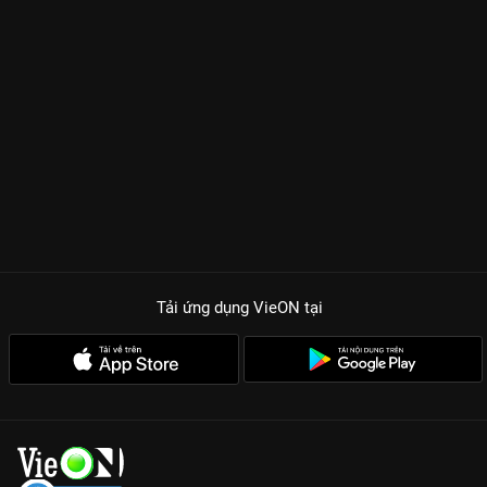
Điểm lôi cuốn nhất của chương trình chính là sự chân thực.
Khán giả sẽ được thấy một Song Ji Hyo vật lộn với việc đổ
những chiếc bánh xèo giòn rụm hay vẻ mặt biến sắc đầy kịch
tính khi đứng trước thử thách ăn hột vịt lộn. David Lee đóng vai
trò là người dẫn dắt, giải mã những bí mật đằng sau hương vị
Việt, tạo nên một chemistry ẩm thực vừa chuyên nghiệp vừa
hài hước. Từng manh mối thú vị dẫn dắt hai người đến với
những kho báu ẩm thực ẩn giấu, giúp người xem khám phá
thêm những góc nhìn mới lạ về chính văn hóa quê hương mình
qua con mắt của người nước ngoài.
TẠI SAO PHẢI XEM NGAY SHOW MỢ NGỐ KHEN NGON TRÊN
VIEON?
Tải ứng dụng VieON
tại
Visual không góc chết của Song Ji Hyo:
Dù ăn uống lăn xả hay
đổ mồ hôi bên bếp lửa, Mợ Ngố vẫn xinh đẹp đến mức khiến
dân tình phải trầm trồ.
Ẩm thực Việt lên ngôi:
Bánh xèo, hột vịt lộn và vô vàn món
ngon vỉa hè được quay cực kỳ nghệ thuật, nhìn thôi là muốn
xách xe đi ăn ngay.