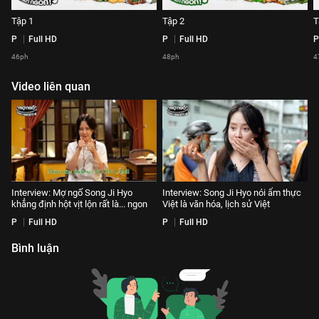
Tập 1
Tập 2
T
P
Full HD
P
Full HD
P
46ph
48ph
4
Video liên quan
Interview: Mợ ngố Song Ji Hyo
Interview: Song Ji Hyo nói ẩm thực
khẳng định hột vịt lộn rất là... ngon
Việt là văn hóa, lịch sử Việt
P
Full HD
P
Full HD
Bình luận