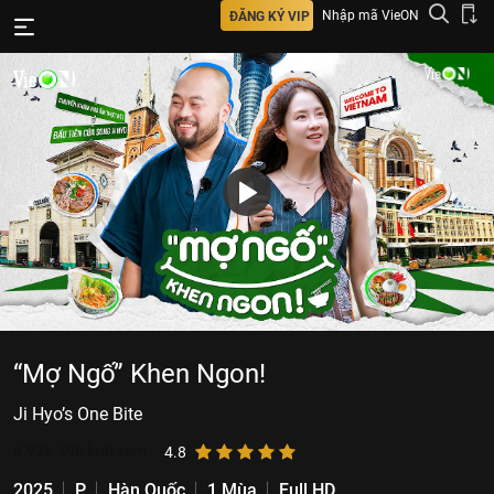
Nhập mã VieON
ĐĂNG KÝ VIP
“Mợ Ngố” Khen Ngon!
Ji Hyo’s One Bite
6.926.496
lượt xem
4.8
2025
P
Hàn Quốc
1 Mùa
Full HD