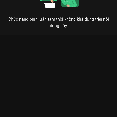
Chức năng bình luận tạm thời không khả dụng trên nội
dung này
“MỢ NGỐ” KHEN NGON: SONG JI HYO VÀ HÀNH TRÌNH “LÊN
ĐỒ” ĐI ĂN SẬP SÀI GÒN
Khi Ace của Running Man gặp gỡ kho tàng ẩm thực Việt Nam, khán giả sẽ có những
tràng cười không dứt và những khoảnh khắc đỏ mặt vì thèm ăn.
Bạn đã bao giờ tưởng tượng Mợ Ngố
Song Ji Hyo
sẽ phản ứng
thế nào khi lần đầu nếm thử món hột vịt lộn huyền thoại của
Việt Nam chưa? Show thực tế
“Mợ Ngố” Khen Ngon!
trên
VieON
chính là nơi ghi lại trọn vẹn hành trình khám phá Sài
Gòn đầy màu sắc của mỹ nhân không tuổi xứ Hàn cùng đầu
bếp tài hoa
David Lee
. Không còn là hình ảnh nữ hoàng may
mắn trên Running Man, Song Ji Hyo xuất hiện cực kỳ gần gũi,
đáng yêu khi hòa mình vào nhịp sống hối hả của những con
hẻm nhỏ tại TP.HCM.