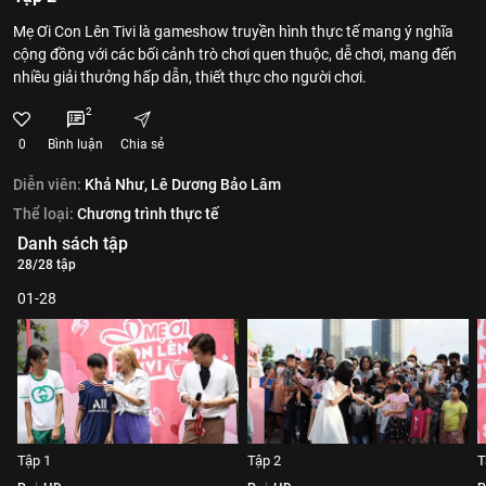
Mẹ Ơi Con Lên Tivi là gameshow truyền hình thực tế mang ý nghĩa
cộng đồng với các bối cảnh trò chơi quen thuộc, dễ chơi, mang đến
nhiều giải thưởng hấp dẫn, thiết thực cho người chơi.
2
0
Bình luận
Chia sẻ
Diễn viên:
Khả Như,
Lê Dương Bảo Lâm
Thể loại:
Chương trình thực tế
Danh sách tập
28/28 tập
01-28
Tập 1
Tập 2
T