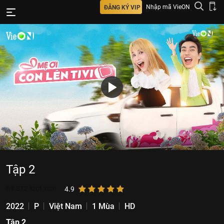
Nhập mã VieON
ĐĂNG KÝ VIP
Tập 2
69.812
lượt xem
4.9
2022
P
Việt Nam
1 Mùa
HD
Tập 2