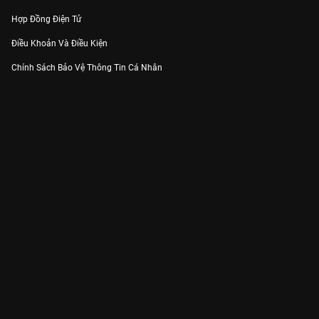
Hợp Đồng Điện Tử
Điều Khoản Và Điều Kiện
Chính Sách Bảo Vệ Thông Tin Cá Nhân
Chính Sách Bảo Vệ Người Tiêu Dùng Dễ Bị Tổn Thương
Thỏa Thuận Sử Dụng Dịch Vụ Mạng Xã Hội
THÔNG TIN
Thông Báo
Trung Tâm Hỗ Trợ
Liên Hệ
Góp Ý
Công ty Cổ phần VieON - Địa chỉ: Tầng 5, 222 Pasteur, Phường Xuân Hòa,
Thành phố Hồ Chí Minh