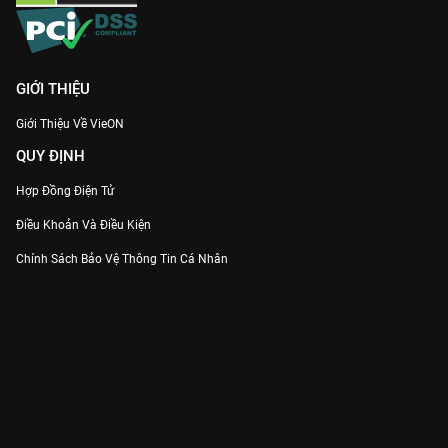
GIỚI THIỆU
Giới Thiệu Về VieON
QUY ĐỊNH
Hợp Đồng Điện Tử
Điều Khoản Và Điều Kiện
Chính Sách Bảo Vệ Thông Tin Cá Nhân
Chính Sách Bảo Vệ Người Tiêu Dùng Dễ Bị Tổn Thương
Thỏa Thuận Sử Dụng Dịch Vụ Mạng Xã Hội
THÔNG TIN
Thông Báo
Trung Tâm Hỗ Trợ