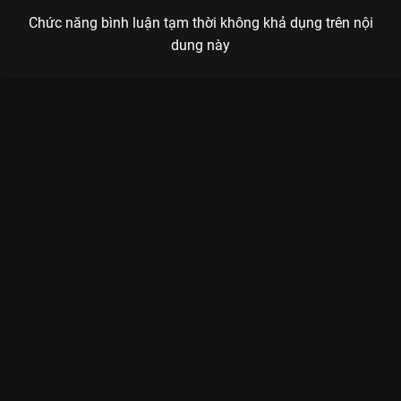
Chức năng bình luận tạm thời không khả dụng trên nội
dung này
Xem Lễ Trao Giải Mai Vàng Lần Thứ 30 của Việt Nam có sự
tham gia của Minh Nhí, Võ Cảnh, Lâm Vỹ Dạ, Thúy Ngân, Phạm
Đình Thái Ngân. Thuộc thể loại: Event