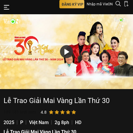
Nhập mã VieON
ĐĂNG KÝ VIP
Lễ Trao Giải Mai Vàng Lần Thứ 30
189.181
lượt xem
4.8
2025
P
Việt Nam
2g 8ph
HD
Lễ Trao Giải Mai Vàng Lần Thứ 30