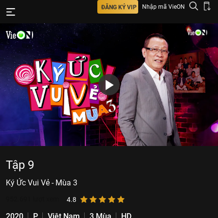
Nhập mã VieON
ĐĂNG KÝ VIP
Tập 9
Ký Ức Vui Vẻ - Mùa 3
952.691
lượt xem
4.8
2020
P
Việt Nam
3 Mùa
HD