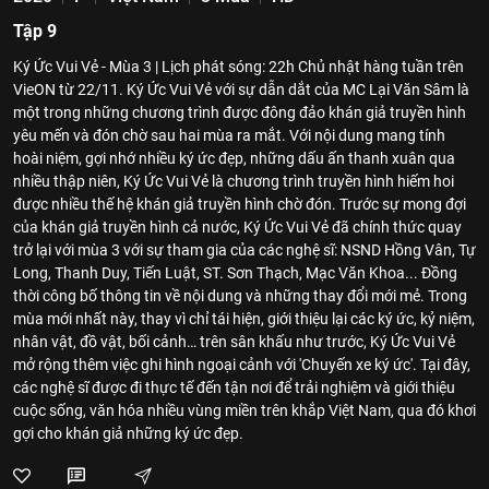
Tập 9
Ký Ức Vui Vẻ - Mùa 3 | Lịch phát sóng: 22h Chủ nhật hàng tuần trên
VieON từ 22/11. Ký Ức Vui Vẻ với sự dẫn dắt của MC Lại Văn Sâm là
một trong những chương trình được đông đảo khán giả truyền hình
yêu mến và đón chờ sau hai mùa ra mắt. Với nội dung mang tính
hoài niệm, gợi nhớ nhiều ký ức đẹp, những dấu ấn thanh xuân qua
nhiều thập niên, Ký Ức Vui Vẻ là chương trình truyền hình hiếm hoi
được nhiều thế hệ khán giả truyền hình chờ đón. Trước sự mong đợi
của khán giả truyền hình cả nước, Ký Ức Vui Vẻ đã chính thức quay
trở lại với mùa 3 với sự tham gia của các nghệ sĩ: NSND Hồng Vân, Tự
Long, Thanh Duy, Tiến Luật, ST. Sơn Thạch, Mạc Văn Khoa... Đồng
thời công bố thông tin về nội dung và những thay đổi mới mẻ. Trong
mùa mới nhất này, thay vì chỉ tái hiện, giới thiệu lại các ký ức, kỷ niệm,
nhân vật, đồ vật, bối cảnh… trên sân khấu như trước, Ký Ức Vui Vẻ
mở rộng thêm việc ghi hình ngoại cảnh với 'Chuyến xe ký ức'. Tại đây,
các nghệ sĩ được đi thực tế đến tận nơi để trải nghiệm và giới thiệu
cuộc sống, văn hóa nhiều vùng miền trên khắp Việt Nam, qua đó khơi
gợi cho khán giả những ký ức đẹp.