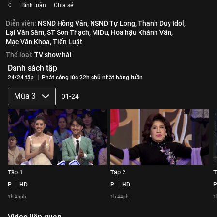
0
Bình luận
Chia sẻ
Diễn viên:
NSND Hồng Vân,
NSND Tự Long,
Thanh Duy Idol,
Lại Văn Sâm,
ST Sơn Thạch,
MiDu,
Hoa hậu Khánh Vân,
Mạc Văn Khoa,
Tiến Luật
Thể loại:
TV show hài
Danh sách tập
24/24 tập
Phát sóng lúc 22h chủ nhật hàng tuần
Mùa 3
01-24
Tập 1
Tập 2
T
P
HD
P
HD
P
1h 45ph
1h 44ph
1
Video liên quan