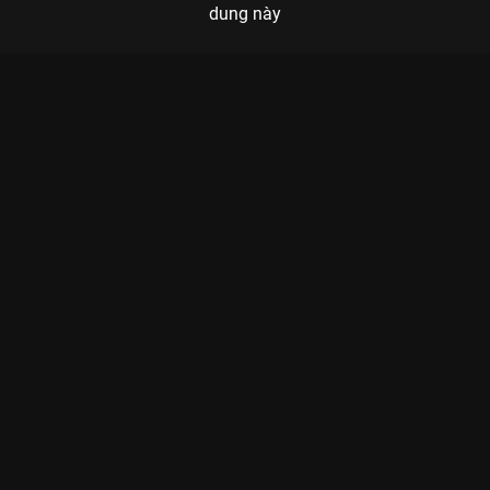
dung này
Xem Tập 9 Ký Ức Vui Vẻ - Mùa 3 - 24 Tập của Việt Nam có sự
tham gia của . Thuộc thể loại: TV show