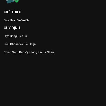
GIỚI THIỆU
Giới Thiệu Về VieON
QUY ĐỊNH
Hợp Đồng Điện Tử
Điều Khoản Và Điều Kiện
Chính Sách Bảo Vệ Thông Tin Cá Nhân
Chính Sách Bảo Vệ Người Tiêu Dùng Dễ Bị Tổn Thương
Thỏa Thuận Sử Dụng Dịch Vụ Mạng Xã Hội
THÔNG TIN
Thông Báo
Trung Tâm Hỗ Trợ
Liên Hệ