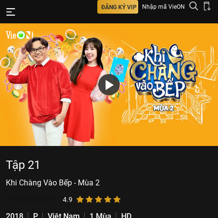
Nhập mã VieON
ĐĂNG KÝ VIP
Tập 21
Khi Chàng Vào Bếp - Mùa 2
73.269
lượt xem
4.9
2018
P
Việt Nam
1 Mùa
HD