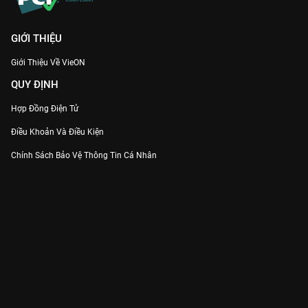
GIỚI THIỆU
Giới Thiệu Về VieON
QUY ĐỊNH
Hợp Đồng Điện Tử
Điều Khoản Và Điều Kiện
Chính Sách Bảo Vệ Thông Tin Cá Nhân
Chính Sách Bảo Vệ Người Tiêu Dùng Dễ Bị Tổn Thương
Thỏa Thuận Sử Dụng Dịch Vụ Mạng Xã Hội
THÔNG TIN
Thông Báo
Trung Tâm Hỗ Trợ
Liên Hệ