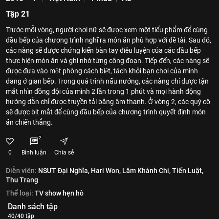
Tập 21
Trước mỗi vòng, người chơi nữ sẽ được xem một tiểu phẩm để cùng
đầu bếp của chương trình nghĩ ra món ăn phù hợp với đề tài. Sau đó,
các nàng sẽ được chứng kiến bàn tay điêu luyện của các đầu bếp
thực hiện món ăn và ghi nhớ từng công đoạn. Tiếp đến, các nàng sẽ
được đưa vào một phòng cách biệt, tách khỏi bạn chơi của mình
đang ở gian bếp. Trong quá trình nấu nướng, các nàng chỉ được tận
mắt nhìn đồng đội của mình 2 lần trong 1 phút và mọi hành động
hướng dẫn chỉ được truyền tải bằng âm thanh. Ở vòng 2, các quý cô
sẽ được bịt mắt để cùng đầu bếp của chương trình quyết định món
ăn chiến thắng.
2
0
Bình luận
Chia sẻ
Diễn viên:
NSƯT Đại Nghĩa,
Hari Won,
Lâm Khánh Chi,
Tiến Luật,
Thu Trang
Thể loại:
TV show hẹn hò
Danh sách tập
40/40 tập