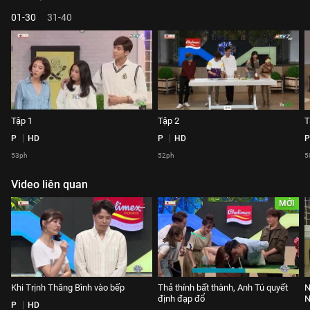
01-30
31-40
Tập 1
Tập 2
T
P
HD
P
HD
P
53ph
52ph
5
Video liên quan
MỚI
Khi Trịnh Thăng Bình vào bếp
Thả thính bất thành, Anh Tú quyết
N
định đạp đổ
N
P
HD