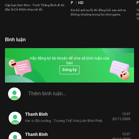
P
HD
P
Cặp bạn Hari Won - Trịnh Thăng Bình đi tới
đâu là CÀ KHỊA nhau tới đó.
Em bỏ anh ta rồi thì đừng hỏi sao anh ta
T
không nhường trong lúc chơi game.
k
T
Bình luận
Hãy đăng ký tài khoản để chia sẻ bình luận của
bạn
Đăng ký
Thanh Bình
13:07
22/11/2020
Hai vị đội trưởng : Trương Thế Vinh,Liên Bỉnh Phát
Thanh Bình
13:07