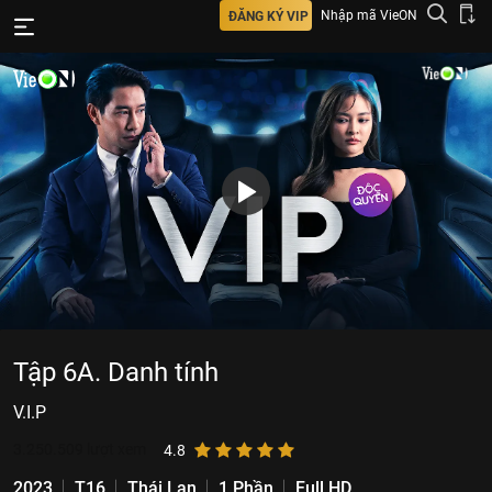
Nhập mã VieON
ĐĂNG KÝ VIP
Tập 6A. Danh tính
V.I.P
3.250.509
lượt xem
4.8
2023
T16
Thái Lan
1 Phần
Full HD