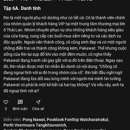
Tập 6A. Danh tính
Rin là một người phụ nữ dường như có tất cả: Cô là thành viên chính
của nhóm quản lý khách hàng VIP tại một trung tâm thương mại lớn
ở Thái Lan. Nhóm chuyên phục vụ cho những khách hàng siêu giàu
của cửa hàng, cung cấp các buổi mua sắm riêng tư và các dịch vụ
độc quyền. Ngoài việc thành công, cô cũng xinh đẹp và có một người
chồng điển trai và thành công không kém, Pakawat. Thế nhưng cuộc
sống của Rin lại sụp đổ khi vào một đêm muộn, cô nghe thấy
Pakawat đang tranh cãi gay gắt với ai đó trên điện thoại. Ngay sau
đó, Rin nhận được một tin nhắn ẩn danh có nội dung: "Chồng cô
đang ngoại tình với ai đó trong nhóm của cô". Rin bắt đầu nghi ngờ
Pakawat đang lừa dối sau lưng mình với người mà mình tin tưởng.
Pakawat có phải là một kẻ bắt cá hai tay không? Và nếu vậy, anh ta
đã ngoại tình với ai?
0
Bình luận
Chia sẻ
Diễn viên:
Pong Nawat,
Pooklook Fonthip Watcharatrakul,
Perth Veerinsara Tangkitsuvanich,