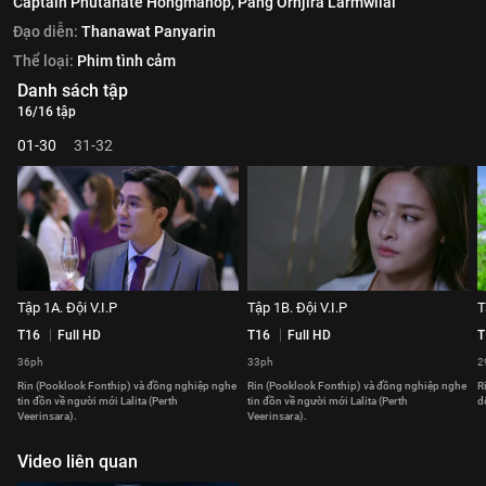
Captain Phutanate Hongmanop,
Pang Ornjira Larmwilai
Đạo diễn:
Thanawat Panyarin
Thể loại:
Phim tình cảm
Danh sách tập
16/16 tập
01-30
31-32
Tập 1A. Đội V.I.P
Tập 1B. Đội V.I.P
T
T16
Full HD
T16
Full HD
T
36ph
33ph
2
Rin (Pooklook Fonthip) và đồng nghiệp nghe
Rin (Pooklook Fonthip) và đồng nghiệp nghe
R
tin đồn về người mới Lalita (Perth
tin đồn về người mới Lalita (Perth
d
Veerinsara).
Veerinsara).
Video liên quan