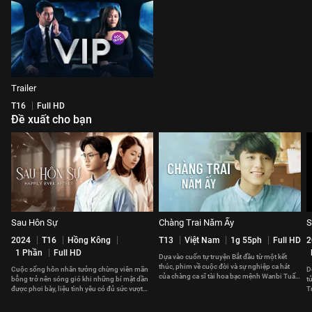
Trailer
T16
Full HD
Đề xuất cho bạn
Sau Hôn Sự
Chàng Trai Năm Ấy
S
2024
T16
Hồng Kông
T13
Việt Nam
1g 55ph
Full HD
2
1 Phần
Full HD
Dựa vào cuốn tự truyện Bắt đầu từ một kết
thúc, phim về cuộc đời và sự nghiệp ca hát
Cuộc sống hôn nhân tưởng chừng viên mãn
D
của chàng ca sĩ tài hoa bạc mệnh Wanbi Tuấn
bỗng trở nên sóng gió khi những bí mật dần
t
Anh
được phơi bày, liệu tình yêu có đủ sức vượt
T
qua?
b