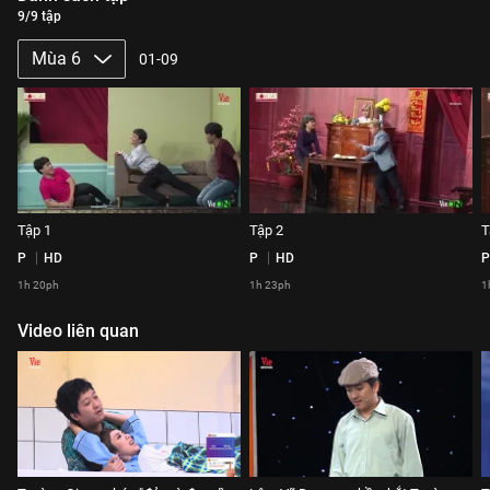
9/9 tập
Mùa 6
01-09
Tập 1
Tập 2
T
P
HD
P
HD
P
1h 20ph
1h 23ph
1
Video liên quan