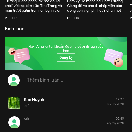
Trường Giang phán "đẻ mà đau dì
Lâm Vỹ Dạ mang bầu, bắt Trường
T
chời" với mẹ bỉm sữa Thu Trang và
Giang đổ vỏ chở đi nhập viện còn
T
màn trượt patin trên nền bệnh viện
đóng tiền viện phí hết 3 chai mốt
c
P
HD
P
HD
P
Bình luận
Hãy đăng ký tài khoản để chia sẻ bình luận của
bạn
Đăng ký
Kim Huynh
19:27
16/03/2020
Jof
05:45
Sđt
26/02/2020