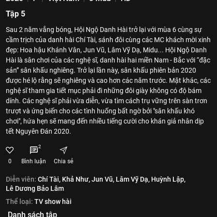
Tập 5
Sau 2 năm vắng bóng, Hội Ngộ Danh Hài trở lại với mùa 6 cùng sự
cầm trịch của danh hài Chí Tài, sánh đôi cùng các MC khách mời xinh
đẹp: Hoa hậu Khánh Vân, Jun Vũ, Lâm Vỹ Dạ, Midu... Hội Ngộ Danh
Hài là sân chơi của các nghệ sĩ, danh hài hai miền Nam - Bắc với “đặc
sản” sân khấu nghiêng. Trở lại lần này, sân khấu phiên bản 2020
được hé lộ rằng sẽ nghiêng và cao hơn các năm trước. Mặt khác, các
nghệ sĩ tham gia tiết mục phải đi những đôi giày không có độ bám
dính. Các nghệ sĩ phải vừa diễn, vừa tìm cách trụ vững trên sàn trơn
trượt và ứng biến cho các tình huống bất ngờ bởi "sân khấu khó
chơi", hứa hẹn sẽ mang đến nhiều tiếng cười cho khán giả nhân dịp
tết Nguyên Đán 2020.
2
0
Bình luận
Chia sẻ
Diễn viên:
Chí Tài,
Khả Như,
Jun Vũ,
Lâm Vỹ Dạ,
Huỳnh Lập,
Lê Dương Bảo Lâm
Thể loại:
TV show hài
Danh sách tập