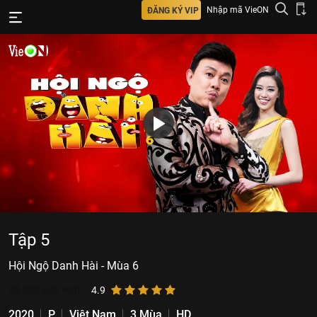
Nhập mã VieON
ĐĂNG KÝ VIP
Tập 5
Hội Ngộ Danh Hài - Mùa 6
88.280
lượt xem
4.9
2020
P
Việt Nam
3 Mùa
HD