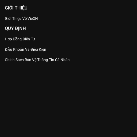
GIỚI THIỆU
Giới Thiệu Về VieON
QUY ĐỊNH
Hợp Đồng Điện Tử
Điều Khoản Và Điều Kiện
Chính Sách Bảo Vệ Thông Tin Cá Nhân
Chính Sách Bảo Vệ Người Tiêu Dùng Dễ Bị Tổn Thương
Thỏa Thuận Sử Dụng Dịch Vụ Mạng Xã Hội
THÔNG TIN
Thông Báo
Trung Tâm Hỗ Trợ
Liên Hệ
Góp Ý