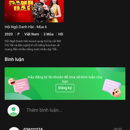
Hội Ngộ Danh Hài - Mùa 6
2020
P
Việt Nam
3 Mùa
HD
Hội Ngộ Danh Hài mùa 6 quay trở lại với MC
Chí Tài và dàn nghệ sĩ nổi tiếng hứa hẹn sẽ
mang đến nhiều tiếng cười nhân dịp Tết
Nguyên Đán cận kề
Bình luận
Hãy đăng ký tài khoản để chia sẻ bình luận của
bạn
Đăng ký
036***274
04:53