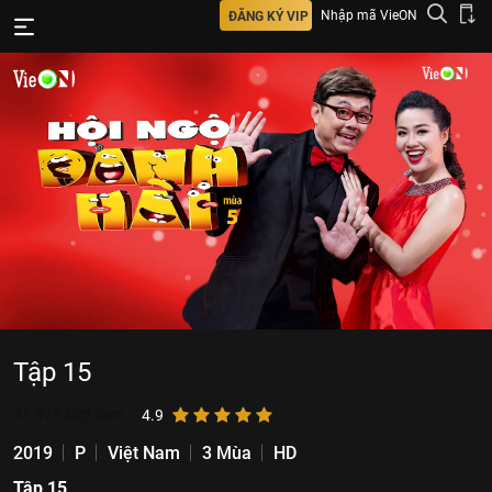
Nhập mã VieON
ĐĂNG KÝ VIP
Tập 15
41.976
lượt xem
4.9
2019
P
Việt Nam
3 Mùa
HD
Tập 15