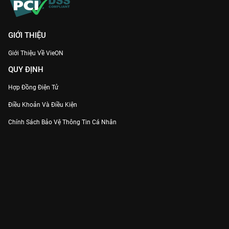
GIỚI THIỆU
Giới Thiệu Về VieON
QUY ĐỊNH
Hợp Đồng Điện Tử
Điều Khoản Và Điều Kiện
Chính Sách Bảo Vệ Thông Tin Cá Nhân
Chính Sách Bảo Vệ Người Tiêu Dùng Dễ Bị Tổn Thương
Thỏa Thuận Sử Dụng Dịch Vụ Mạng Xã Hội
THÔNG TIN
Thông Báo
Trung Tâm Hỗ Trợ
Liên Hệ