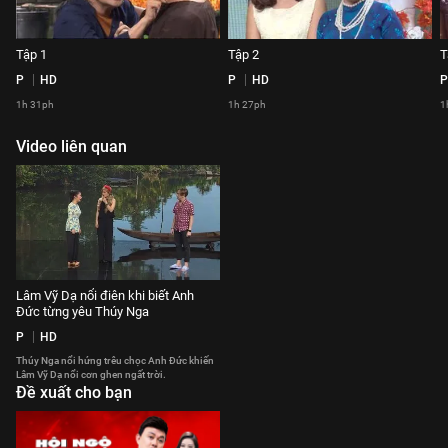
Tập 1
Tập 2
T
P
HD
P
HD
P
1h 31ph
1h 27ph
1
Video liên quan
Lâm Vỹ Dạ nổi điên khi biết Anh
Đức từng yêu Thúy Nga
P
HD
Thúy Nga nổi hứng trêu chọc Anh Đức khiến
Lâm Vỹ Dạ nổi cơn ghen ngất trời.
Đề xuất cho bạn