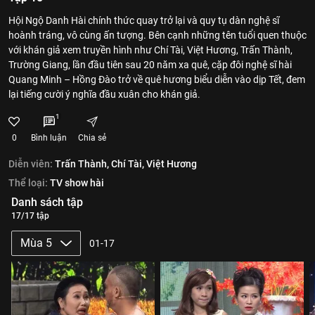
Hội Ngộ Danh Hài chính thức quay trở lại và quy tụ dàn nghệ sĩ
hoành tráng, vô cùng ấn tượng. Bên cạnh những tên tuổi quen thuộc
với khán giả xem truyền hình như Chí Tài, Việt Hương, Trấn Thành,
Trường Giang, lần đầu tiên sau 20 năm xa quê, cặp đôi nghệ sĩ hài
Quang Minh – Hồng Đào trở về quê hương biểu diễn vào dịp Tết, đem
lại tiếng cười ý nghĩa đầu xuân cho khán giả.
1
0
Bình luận
Chia sẻ
Diễn viên:
Trấn Thành,
Chí Tài,
Việt Hương
Thể loại:
TV show hài
Danh sách tập
17/17 tập
Mùa 5
01-17