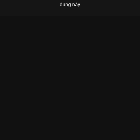
dung này
Xem Hình Ảnh Đẹp Về Những Người Lính Nước Ngoài Trong
Buổi Lễ Trọng Đại của Việt Nam có sự tham gia của . Thuộc thể
loại: Tin tức