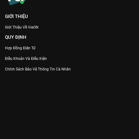
GIỚI THIỆU
Giới Thiệu Về VieON
QUY ĐỊNH
Hợp Đồng Điện Tử
Điều Khoản Và Điều Kiện
Chính Sách Bảo Vệ Thông Tin Cá Nhân
Chính Sách Bảo Vệ Người Tiêu Dùng Dễ Bị Tổn Thương
Thỏa Thuận Sử Dụng Dịch Vụ Mạng Xã Hội
THÔNG TIN
Thông Báo
Trung Tâm Hỗ Trợ
Liên Hệ