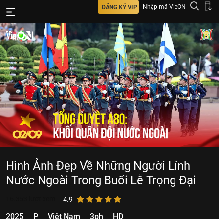
Nhập mã VieON
ĐĂNG KÝ VIP
Hình Ảnh Đẹp Về Những Người Lính
Nước Ngoài Trong Buổi Lễ Trọng Đại
16.353
lượt xem
4.9
2025
P
Việt Nam
3ph
HD