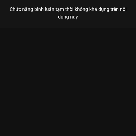
Chức năng bình luận tạm thời không khả dụng trên nội
dung này
Xem Highlights ManuBachoore - Brice (Chung kết - EA Sports
FC 25 tại EWC 2025) của Ả Rập Xê Út có sự tham gia của .
Thuộc thể loại: Thể thao