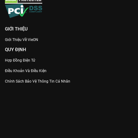
GIỚI THIỆU
Giới Thiệu Về VieON
QUY ĐỊNH
Hợp Đồng Điện Tử
Điều Khoản Và Điều Kiện
Chính Sách Bảo Vệ Thông Tin Cá Nhân
Chính Sách Bảo Vệ Người Tiêu Dùng Dễ Bị Tổn Thương
Thỏa Thuận Sử Dụng Dịch Vụ Mạng Xã Hội
THÔNG TIN
Thông Báo
Trung Tâm Hỗ Trợ