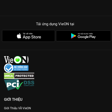
đẳng cấp và những cú Swing chuẩn xác.
Chất lượng 4K:
Trải nghiệm vẻ đẹp của sân golf và từng đường
bóng bay với độ phân giải cao nhất duy nhất trên ứng dụng
Tải ứng dụng VieON
tại
VieON.
Cảm hứng bất tận:
Không chỉ là kết quả, đây còn là câu chuyện
về tinh thần thể thao, sự tập trung cao độ và khát vọng chinh
phục đỉnh cao của các VĐV.
Vietnam Masters 2025 đã khép lại nhưng dư âm của nó vẫn
còn mãi. Dù bạn là một golfer chuyên nghiệp hay chỉ đơn giản
là người yêu thích thể thao, hãy cùng
VieON
sống lại những
giây phút thăng hoa và đẳng cấp nhất của giải đấu năm nay
ngay hôm nay!
GIỚI THIỆU
Giới Thiệu Về VieON