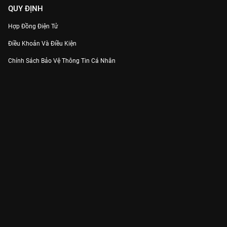
QUY ĐỊNH
Hợp Đồng Điện Tử
Điều Khoản Và Điều Kiện
Chính Sách Bảo Vệ Thông Tin Cá Nhân
Chính Sách Bảo Vệ Người Tiêu Dùng Dễ Bị Tổn Thương
Thỏa Thuận Sử Dụng Dịch Vụ Mạng Xã Hội
THÔNG TIN
Thông Báo
Trung Tâm Hỗ Trợ
Liên Hệ
Góp Ý
Công ty Cổ phần VieON - Địa chỉ: Tầng 5, 222 Pasteur, Phường Xuân Hòa,