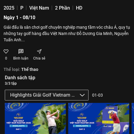
2025
P
Việt Nam
2 Phần
HD
Ngày 1 - 08/10
Giải đấu là sân chơi golf chuyên nghiệp mang tầm vóc châu Á, quy tụ
những tay golf hàng đầu Việt Nam như Đỗ Dương Gia Minh, Nguyễn
Tuấn Anh...
0
Bình luận
Chia sẻ
Thể loại:
Thể thao
Danh sách tập
3/3 tập
Highlights Giải Golf Vietnam Masters 2025
01-03