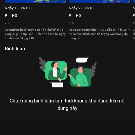
Ngày 1 - 08/10
Ngày 2 - 09/10
N
P
HD
P
HD
P
7ph
6ph
1
Cú putt birdie ấn tượng tại hố 9 (hố kết thúc
Nopparat Panichphol – VĐV đến từ Thái Lan –
V
vòng 1) giúp Nguyễn Tuấn Anh khép lại ngày
đã có màn trình diễn ấn tượng với phong độ
c
thi đấu với 64 gậy (-8).
bùng nổ.
2
Bình luận
Chức năng bình luận tạm thời không khả dụng trên nội
dung này
VIETNAM MASTERS 2025: NƠI NHỮNG CÚ SWING ĐỊNH MỆNH
VIẾT NÊN LỊCH SỬ GOLF VIỆT