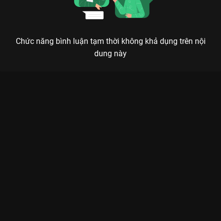
Chức năng bình luận tạm thời không khả dụng trên nội
dung này
Xem Highlight The MongolZ - Aurora (Chung Kết - CS2 tại EWC
2025) của Ả Rập Xê Út có sự tham gia của . Thuộc thể loại: Thể
thao