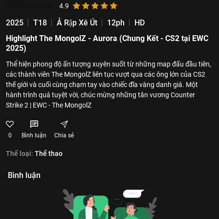
7.783
lượt xem
4.9
2025
T18
Ả Rập Xê Út
12ph
HD
Highlight The MongolZ - Aurora (Chung Kết - CS2 tại EWC
2025)
Thể hiện phong độ ấn tượng xuyên suốt từ những map đấu đầu tiên,
các thành viên The MongolZ liên tục vượt qua các ông lớn của CS2
thế giới và cuối cùng chạm tay vào chiếc đĩa vàng danh giá. Một
hành trình quá tuyệt vời, chúc mừng những tân vương Counter
Strike 2 | EWC - The MongolZ
0
Bình luận
Chia sẻ
Thể loại:
Thể thao
Bình luận