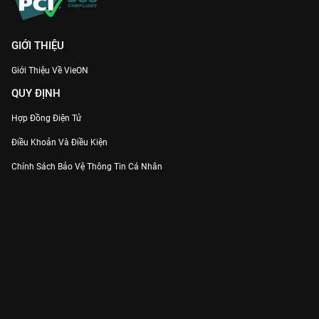
GIỚI THIỆU
Giới Thiệu Về VieON
QUY ĐỊNH
Hợp Đồng Điện Tử
Điều Khoản Và Điều Kiện
Chính Sách Bảo Vệ Thông Tin Cá Nhân
Chính Sách Bảo Vệ Người Tiêu Dùng Dễ Bị Tổn Thương
Thỏa Thuận Sử Dụng Dịch Vụ Mạng Xã Hội
THÔNG TIN
Thông Báo
Trung Tâm Hỗ Trợ
Liên Hệ