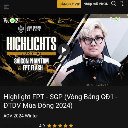
Nhập mã VieON
ĐĂNG KÝ VIP
Highlight FPT - SGP (Vòng Bảng GĐ1 -
ĐTDV Mùa Đông 2024)
AOV 2024 Winter
147.034
lượt xem
4.9