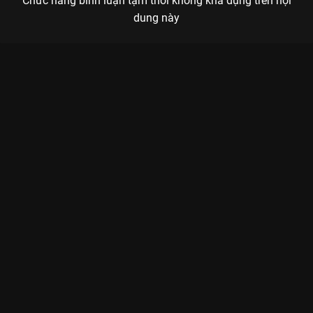
Chức năng bình luận tạm thời không khả dụng trên nội
dung này
Xem Highlight FPT - SGP (Vòng Bảng GĐ1 - ĐTDV Mùa Đông
2024) của Việt Nam có sự tham gia của . Thuộc thể loại: Thể
thao