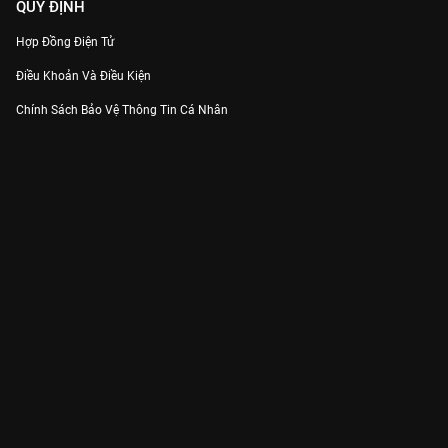
QUY ĐỊNH
Hợp Đồng Điện Tử
Điều Khoản Và Điều Kiện
Chính Sách Bảo Vệ Thông Tin Cá Nhân
Chính Sách Bảo Vệ Người Tiêu Dùng Dễ Bị Tổn Thương
Thỏa Thuận Sử Dụng Dịch Vụ Mạng Xã Hội
THÔNG TIN
Thông Báo
Trung Tâm Hỗ Trợ
Liên Hệ
Góp Ý
Công ty Cổ phần VieON - Địa chỉ: Tầng 5, 222 Pasteur, Phường Xuân Hòa,
Thành phố Hồ Chí Minh