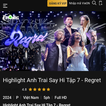
Nhập mã VieON
ĐĂNG KÝ VIP
Highlight Anh Trai Say Hi Tập 7 - Regret
1
lượt xem
4.8
2024
P
Việt Nam
5ph
Full HD
Highlight Anh Trai Say Hi Tập 7 - Regret