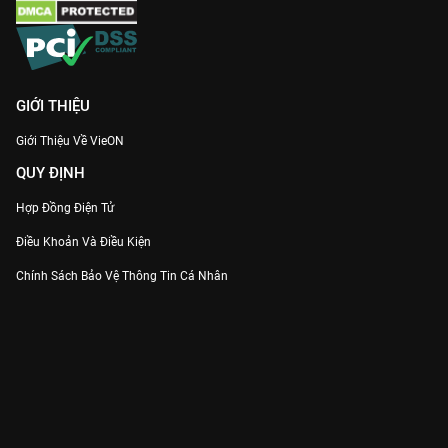
GIỚI THIỆU
Giới Thiệu Về VieON
QUY ĐỊNH
Hợp Đồng Điện Tử
Điều Khoản Và Điều Kiện
Chính Sách Bảo Vệ Thông Tin Cá Nhân
Chính Sách Bảo Vệ Người Tiêu Dùng Dễ Bị Tổn Thương
Thỏa Thuận Sử Dụng Dịch Vụ Mạng Xã Hội
THÔNG TIN
Thông Báo
Trung Tâm Hỗ Trợ