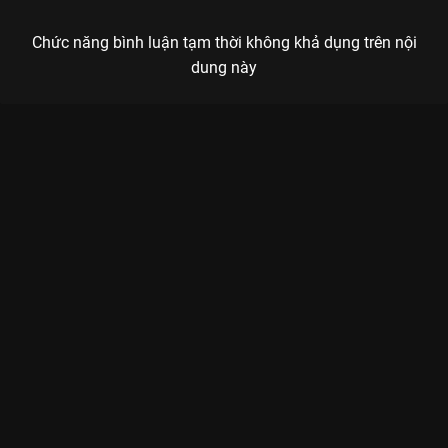
Chức năng bình luận tạm thời không khả dụng trên nội
dung này
Xem Highlight 7 Năm Chưa Cưới Sẽ Chia Tay - Tập 19 của Việt
Nam có sự tham gia của Võ Cảnh, Thảo Tâm, Nguyệt Ánh,
Thúy Ngân, Jun Phạm. Thuộc thể loại: Phim bộ