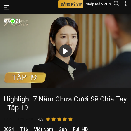
Nhập mã VieON
ĐĂNG KÝ VIP
Highlight 7 Năm Chưa Cưới Sẽ Chia Tay
- Tập 19
12.671
lượt xem
4.9
2024
T16
Việt Nam
3ph
Full HD