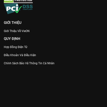
GIỚI THIỆU
Giới Thiệu Về VieON
QUY ĐỊNH
Hợp Đồng Điện Tử
Điều Khoản Và Điều Kiện
Chính Sách Bảo Vệ Thông Tin Cá Nhân
Chính Sách Bảo Vệ Người Tiêu Dùng Dễ Bị Tổn Thương
Thỏa Thuận Sử Dụng Dịch Vụ Mạng Xã Hội
THÔNG TIN
Thông Báo
Trung Tâm Hỗ Trợ