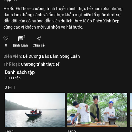
Hè Rồi Đi Thôi - chương trình truyền hình thực tế khám phá những
danh lam thắng cảnh và ẩm thực khắp mọi miền tổ quốc dưới sự
dẫn dắt của cô hướng dẫn viên du lịch thực tế ảo Phèn Xinh Đẹp
cùng các vị khách mời vui nhộn và hài hước.
2
0
Bình luận
Chia sẻ
Diễn viên:
Lê Dương Bảo Lâm,
Song Luân
Thể loại:
Chương trình thực tế
Danh sách tập
11/11 tập
01-11
Tập 1
Tập 2
T