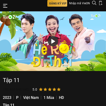
Nhập mã VieON
ĐĂNG KÝ VIP
Tập 11
183.460
lượt xem
5.0
2023
P
Việt Nam
1 Mùa
HD
Tập 11