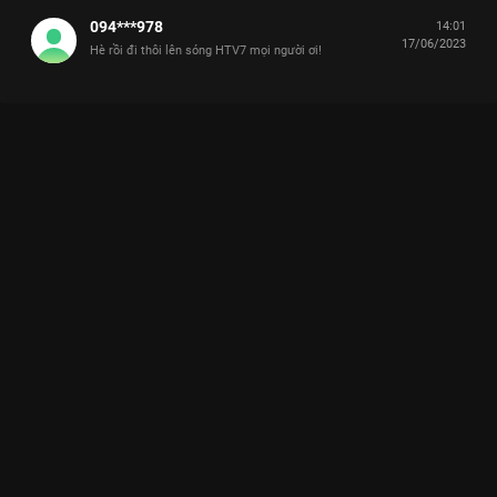
094***978
14:01
17/06/2023
Hè rồi đi thôi lên sóng HTV7 mọi người ơi!
Xem Tập 11 Hè Rồi Đi Thôi - 11 Tập của Việt Nam có sự tham
gia của . Thuộc thể loại: TV show