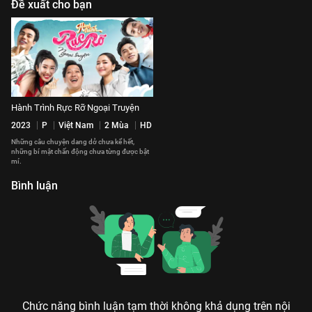
Đề xuất cho bạn
Hành Trình Rực Rỡ Ngoại Truyện
2023
P
Việt Nam
2 Mùa
HD
Những câu chuyện dang dở chưa kể hết,
những bí mật chấn động chưa từng được bật
mí.
Bình luận
Chức năng bình luận tạm thời không khả dụng trên nội