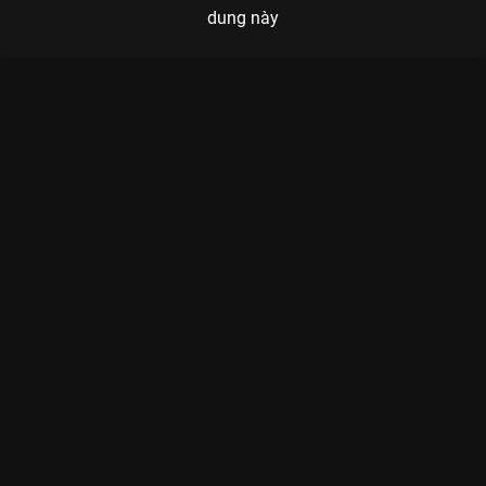
dung này
Xem Tập 3 Hành Trình Rực Rỡ - 21 Tập của Việt Nam có sự
tham gia của . Thuộc thể loại: TV show