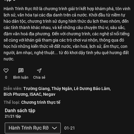
Hành Trình Rực Rỡ là chương trình giải trí kết hợp khám phá, tôn vinh
lịch sử, văn hóa tại các địa danh trên cả nước. Khởi đầu từ niềm tự
hào dân tộc, chương trình sử dụng hình thức du lịch theo nhóm, đến
các tỉnh thành khác nhau, và kể những câu chuyện thú vị, sâu sắc,
đậm văn hoá địa phương. Đến với chương trình, các nghệ sĩ nổi tiếng
sẽ cùng với khán giả tham gia các trò chơi vui nhộn, thông qua đó
học hỏi những kiến thức về đất nước, văn hoá, lịch sử, ẩm thực, con
người, âm nhạc, nghệ thuật... từ đó khơi dậy tình yêu quê hương đất
nước.
0
Bình luận
Chia sẻ
Diễn viên:
Trường Giang,
Thúy Ngân,
Lê Dương Bảo Lâm,
Bích Phương,
ISAAC,
Negav
Thể loại:
Chương trình thực tế
Danh sách tập
21/21 tập
Hành Trình Rực Rỡ
01-21