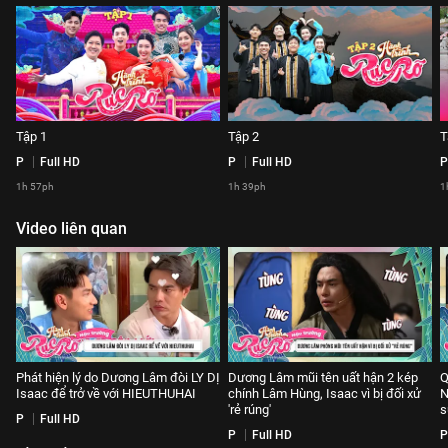
Tập 1
Tập 2
T
P
Full HD
P
Full HD
P
1h 57ph
1h 39ph
1
Video liên quan
Phát hiện lý do Dương Lâm đòi LY DỊ
Dương Lâm mũi tên uất hận 2 kép
Q
Isaac để trở về với HIEUTHUHAI
chính Lâm Hùng, Isaac vì bị đối xử
N
'rẻ rúng'
s
P
Full HD
P
Full HD
P