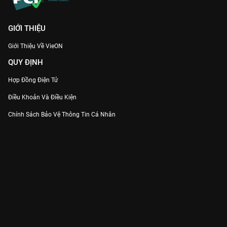
GIỚI THIỆU
Giới Thiệu Về VieON
QUY ĐỊNH
Hợp Đồng Điện Tử
Điều Khoản Và Điều Kiện
Chính Sách Bảo Vệ Thông Tin Cá Nhân
Chính Sách Bảo Vệ Người Tiêu Dùng Dễ Bị Tổn Thương
Thỏa Thuận Sử Dụng Dịch Vụ Mạng Xã Hội
THÔNG TIN
Thông Báo
Trung Tâm Hỗ Trợ
Liên Hệ