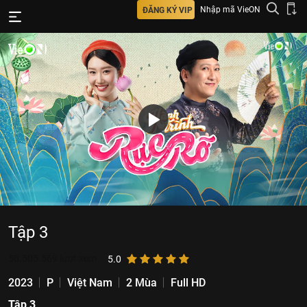
Nhập mã VieON
ĐĂNG KÝ VIP
Tập 3
50.505.569
lượt xem
5.0
2023
P
Việt Nam
2 Mùa
Full HD
Tập 3