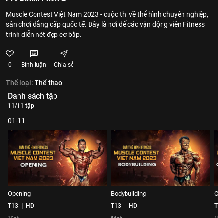
Muscle Contest Việt Nam 2023 - cuộc thi về thể hình chuyên nghiệp,
sân chơi đẳng cấp quốc tế. Đây là nơi để các vận động viên Fitness
trình diễn nét đẹp cơ bắp.
0
Bình luận
Chia sẻ
Thể loại:
Thể thao
Danh sách tập
11/11 tập
01-11
Opening
Bodybuilding
C
T13
HD
T13
HD
T
10ph
56ph
1