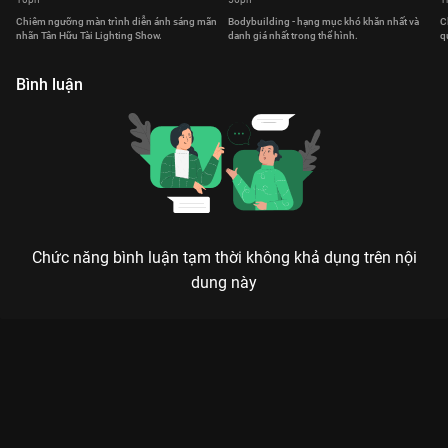
Chiêm ngưỡng màn trình diễn ánh sáng mãn
Bodybuilding - hạng mục khó khăn nhất và
C
nhãn Tân Hữu Tài Lighting Show.
danh giá nhất trong thể hình.
q
Bình luận
Chức năng bình luận tạm thời không khả dụng trên nội
dung này
Xem Pro Bikini Phần 2 Giải Thể Hình Fitness Muscle Contest
Viet Nam 2023 - 11 Tập của Việt Nam có sự tham gia của .
Thuộc thể loại: Thể thao