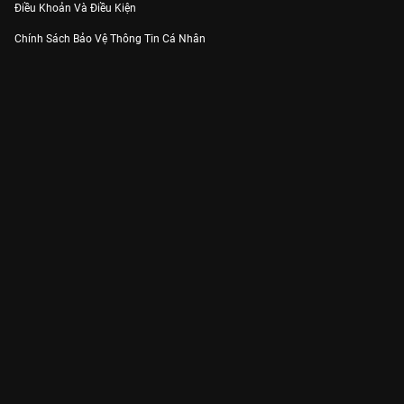
Điều Khoản Và Điều Kiện
Chính Sách Bảo Vệ Thông Tin Cá Nhân
Chính Sách Bảo Vệ Người Tiêu Dùng Dễ Bị Tổn Thương
Thỏa Thuận Sử Dụng Dịch Vụ Mạng Xã Hội
THÔNG TIN
Thông Báo
Trung Tâm Hỗ Trợ
Liên Hệ
Góp Ý
Công ty Cổ phần VieON - Địa chỉ: Tầng 5, 222 Pasteur, Phường Xuân Hòa,
Thành phố Hồ Chí Minh
Email:
support@vieon.vn
| Hotline:
1800.599.920
(miễn phí)
Giấy phép Cung cấp Dịch vụ Phát thanh, Truyền hình trả tiền số 247/GP-
BTTTT cấp ngày 21/07/2023