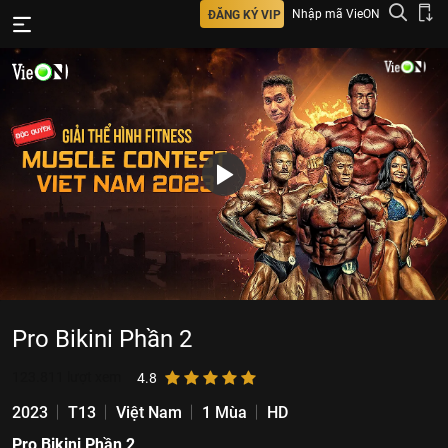
Nhập mã VieON
ĐĂNG KÝ VIP
Pro Bikini Phần 2
123.811
lượt xem
4.8
2023
T13
Việt Nam
1 Mùa
HD
Pro Bikini Phần 2