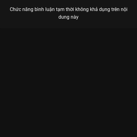
Chức năng bình luận tạm thời không khả dụng trên nội
dung này
Xem Full Match Team Flash - Super Nova (Giai đoạn 1 - Lượt về
- ĐTDV Mùa Đông 2025) của Việt Nam có sự tham gia của .
Thuộc thể loại: Thể thao