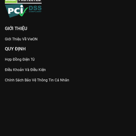
GIỚI THIỆU
Giới Thiệu Về VieON
QUY ĐỊNH
Hợp Đồng Điện Tử
Điều Khoản Và Điều Kiện
Chính Sách Bảo Vệ Thông Tin Cá Nhân
Chính Sách Bảo Vệ Người Tiêu Dùng Dễ Bị Tổn Thương
Thỏa Thuận Sử Dụng Dịch Vụ Mạng Xã Hội
THÔNG TIN
Thông Báo
Trung Tâm Hỗ Trợ