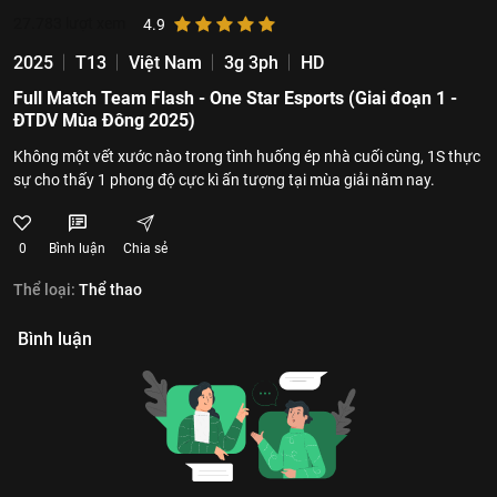
27.783
lượt xem
4.9
2025
T13
Việt Nam
3g 3ph
HD
Full Match Team Flash - One Star Esports (Giai đoạn 1 -
ĐTDV Mùa Đông 2025)
Không một vết xước nào trong tình huống ép nhà cuối cùng, 1S thực
sự cho thấy 1 phong độ cực kì ấn tượng tại mùa giải năm nay.
0
Bình luận
Chia sẻ
Thể loại:
Thể thao
Bình luận