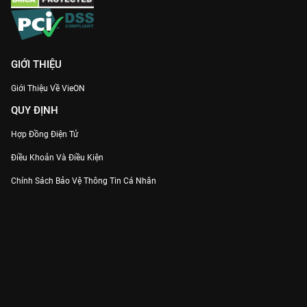
GIỚI THIỆU
Giới Thiệu Về VieON
QUY ĐỊNH
Hợp Đồng Điện Tử
Điều Khoản Và Điều Kiện
Chính Sách Bảo Vệ Thông Tin Cá Nhân
Chính Sách Bảo Vệ Người Tiêu Dùng Dễ Bị Tổn Thương
Thỏa Thuận Sử Dụng Dịch Vụ Mạng Xã Hội
THÔNG TIN
Thông Báo
Trung Tâm Hỗ Trợ