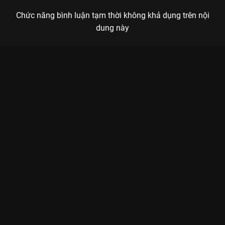
Chức năng bình luận tạm thời không khả dụng trên nội
dung này
Xem Full Match Team Flash - One Star Esports (Giai đoạn 1 -
ĐTDV Mùa Đông 2025) của Việt Nam có sự tham gia của .
Thuộc thể loại: Thể thao