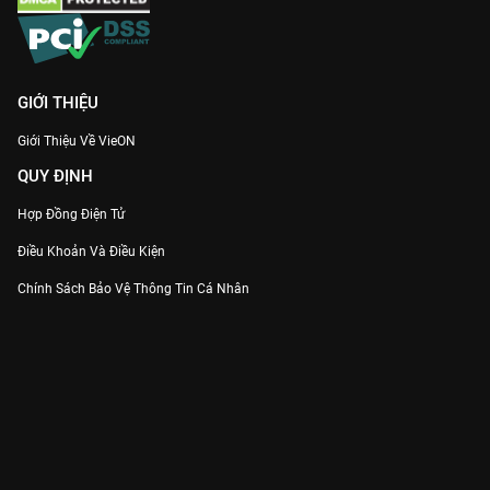
GIỚI THIỆU
Giới Thiệu Về VieON
QUY ĐỊNH
Hợp Đồng Điện Tử
Điều Khoản Và Điều Kiện
Chính Sách Bảo Vệ Thông Tin Cá Nhân
Chính Sách Bảo Vệ Người Tiêu Dùng Dễ Bị Tổn Thương
Thỏa Thuận Sử Dụng Dịch Vụ Mạng Xã Hội
THÔNG TIN
Thông Báo
Trung Tâm Hỗ Trợ