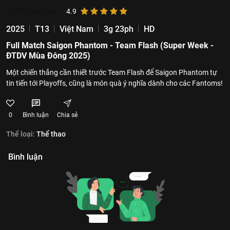
17.548
lượt xem
4.9
2025
T13
Việt Nam
3g 23ph
HD
Full Match Saigon Phantom - Team Flash (Super Week -
ĐTDV Mùa Đông 2025)
Một chiến thắng cần thiết trước Team Flash để Saigon Phantom tự
tin tiến tới Playoffs, cũng là món quà ý nghĩa dành cho các Fantoms!
0
Bình luận
Chia sẻ
Thể loại:
Thể thao
Bình luận