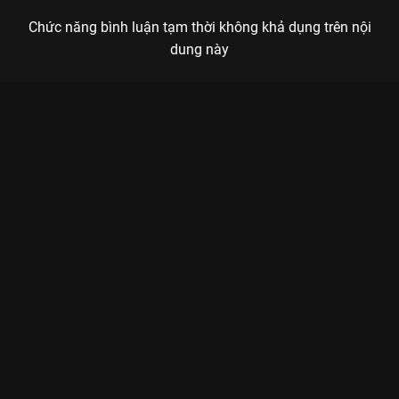
Chức năng bình luận tạm thời không khả dụng trên nội
dung này
Xem Full Match Saigon Phantom - Team Flash (Super Week -
ĐTDV Mùa Đông 2025) của Việt Nam có sự tham gia của .
Thuộc thể loại: Thể thao