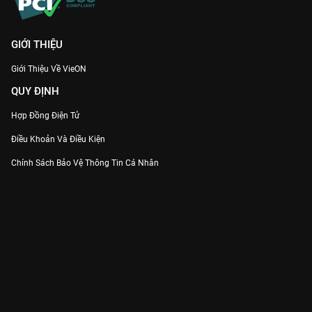
GIỚI THIỆU
Giới Thiệu Về VieON
QUY ĐỊNH
Hợp Đồng Điện Tử
Điều Khoản Và Điều Kiện
Chính Sách Bảo Vệ Thông Tin Cá Nhân
Chính Sách Bảo Vệ Người Tiêu Dùng Dễ Bị Tổn Thương
Thỏa Thuận Sử Dụng Dịch Vụ Mạng Xã Hội
THÔNG TIN
Thông Báo
Trung Tâm Hỗ Trợ
Liên Hệ