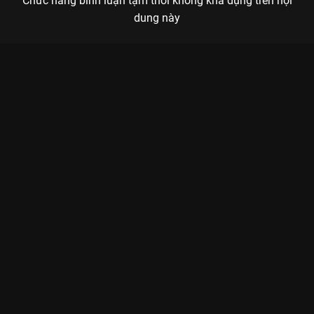
Chức năng bình luận tạm thời không khả dụng trên nội
dung này
Xem Full Match One Star Esports - Super Nova (Vòng Bảng -
AIC 2025) của Việt Nam có sự tham gia của . Thuộc thể loại:
Thể thao