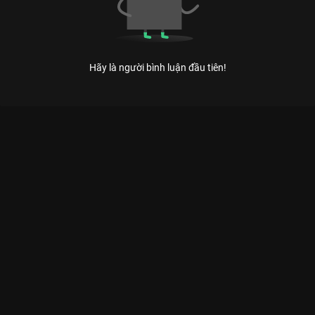
Hãy là người bình luận đầu tiên!
Xem Full Match One Star Esports - BOX Gaming (Wildcard - APL
2026) của Việt Nam có sự tham gia của . Thuộc thể loại: Thể
thao