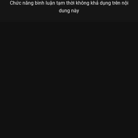
Chức năng bình luận tạm thời không khả dụng trên nội
dung này
Xem Full Match One Star Esports - Box Gaming (Giai đoạn 1
ĐTDV Mùa Xuân 2025) của Việt Nam có sự tham gia của .
Thuộc thể loại: Thể thao