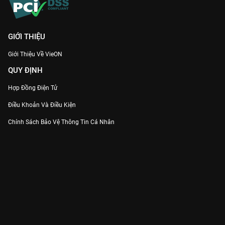
GIỚI THIỆU
Giới Thiệu Về VieON
QUY ĐỊNH
Hợp Đồng Điện Tử
Điều Khoản Và Điều Kiện
Chính Sách Bảo Vệ Thông Tin Cá Nhân
Chính Sách Bảo Vệ Người Tiêu Dùng Dễ Bị Tổn Thương
Thỏa Thuận Sử Dụng Dịch Vụ Mạng Xã Hội
THÔNG TIN
Thông Báo
Trung Tâm Hỗ Trợ
Liên Hệ