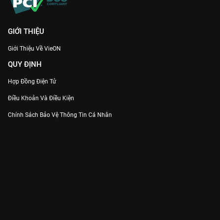
GIỚI THIỆU
Giới Thiệu Về VieON
QUY ĐỊNH
Hợp Đồng Điện Tử
Điều Khoản Và Điều Kiện
Chính Sách Bảo Vệ Thông Tin Cá Nhân
Chính Sách Bảo Vệ Người Tiêu Dùng Dễ Bị Tổn Thương
Thỏa Thuận Sử Dụng Dịch Vụ Mạng Xã Hội
THÔNG TIN
Thông Báo
Trung Tâm Hỗ Trợ
Liên Hệ