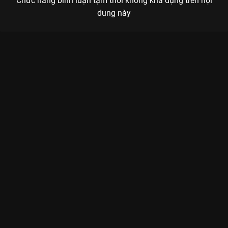
Chức năng bình luận tạm thời không khả dụng trên nội
dung này
Xem Full Match Flash Wolves - Team Flash (Swiss Stage - APL
2025) (Việt Nam) của Châu Á có sự tham gia của . Thuộc thể
loại: Thể thao