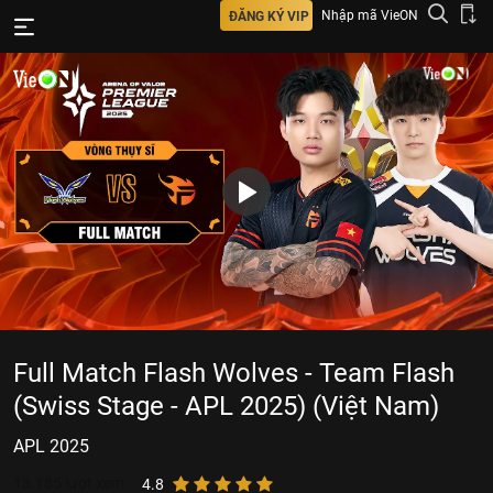
Nhập mã VieON
ĐĂNG KÝ VIP
Full Match Flash Wolves - Team Flash
(Swiss Stage - APL 2025) (Việt Nam)
APL 2025
13.185
lượt xem
4.8