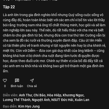
Tập 22
Là anh lớn trong gia đình nghèo khổ nhưng Quý sống cuộc sống vô
cùng đầy đủ, hoàn toàn khác biệt với các em chỉ vì bố tin vào lời thầy
bói rằng: trưởng nam nhà ông tố chất thông minh, học giỏi và sẽ làm
nên nghiệp lớn sau này. Thế nên, dù rất hiếu thảo với cha mẹ và biết
chăm lo cho gia đình từ bé, nhưng đứa con trai thứ tên Cường vẫn bị
cha xem là đồ rác rưởi và thường xuyên đánh đập. Cậu út tên Hiển
có tài thiên phú vẽ tranh nhưng vì tật nguyền nên hay bị cha khinh rẻ,
miệt thị. Còn với Diễm – đứa con gái duy nhất của ông Mãnh – cũng
không khá hơn vì bị chính cha ruột đang tâm tước đi quyền được
học, được theo đuổi ước mơ. Chính sự thiên vị của bố đã đẩy tất cả
các anh em ra khỏi nhà và không bao giờ trở thành một gia đình êm
ấm.
0
Bình luận
Chia sẻ
Diễn viên:
Anh Thư,
Chi Bảo,
Hòa Hiệp,
Khương Ngọc,
Lương Thế Thành,
Nguyệt Ánh,
NSƯT Đức Hải,
Xuân Lan
Đạo diễn:
Kim Hyo Jung