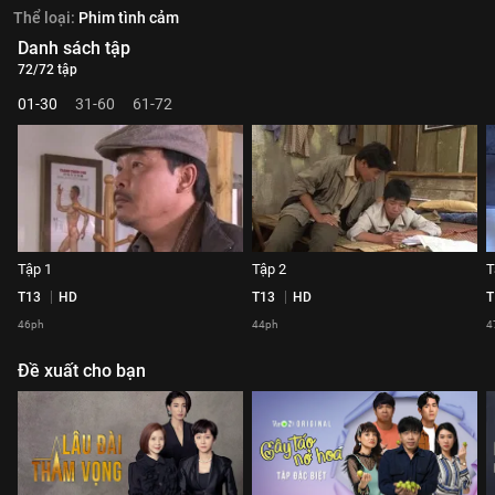
Thể loại:
Phim tình cảm
Danh sách tập
72/72 tập
01-30
31-60
61-72
Tập 1
Tập 2
T
T13
HD
T13
HD
T
46ph
44ph
4
Đề xuất cho bạn