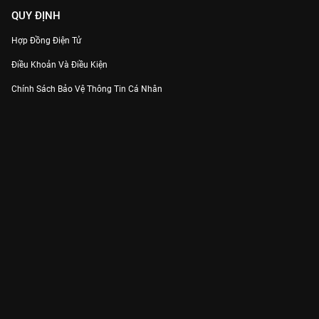
QUY ĐỊNH
Hợp Đồng Điện Tử
Điều Khoản Và Điều Kiện
Chính Sách Bảo Vệ Thông Tin Cá Nhân
Chính Sách Bảo Vệ Người Tiêu Dùng Dễ Bị Tổn Thương
Thỏa Thuận Sử Dụng Dịch Vụ Mạng Xã Hội
THÔNG TIN
Thông Báo
Trung Tâm Hỗ Trợ
Liên Hệ
Góp Ý
Công ty Cổ phần VieON - Địa chỉ: Tầng 5, 222 Pasteur, Phường Xuân Hòa,