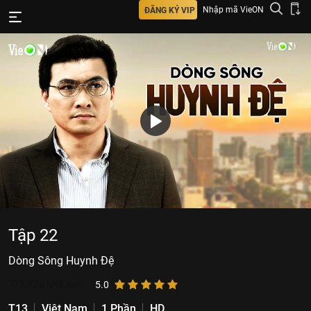
Nhập mã VieON
ĐĂNG KÝ VIP
Tập 22
Dòng Sông Huynh Đệ
771.726
lượt xem
5.0
T13
Việt Nam
1 Phần
HD