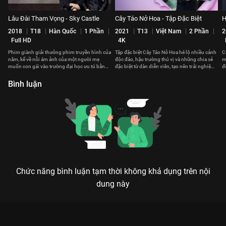
Lâu Đài Tham Vọng - Sky Castle
Cây Táo Nở Hoa - Tập Đặc Biệt
H
2018
T18
Hàn Quốc
1 Phần
2021
T13
Việt Nam
2 Phần
2
Full HD
4K
Phim giành giải thưởng phim truyền hình của
Tập đặc biệt Cây Táo Nở Hoa hé lộ nhiều cảnh
C
năm, kể về nỗi ám ảnh của một người mẹ
độc đáo, hậu trường thú vị và những chia sẻ
m
muốn con gái vào trường đại học ưu tú bằng
đặc biệt từ dàn diễn viên, tạo nên trải nghiệm
đ
bất kỳ thủ đoạn nào
hấp dẫn.
Đ
Bình luận
Chức năng bình luận tạm thời không khả dụng trên nội
dung này
Xem Tập 22 Dòng Sông Huynh Đệ - 72 Tập của Việt Nam có sự
tham gia của . Thuộc thể loại: Phim bộ