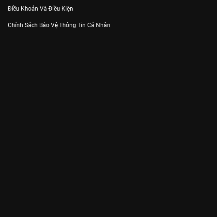
Điều Khoản Và Điều Kiện
Chính Sách Bảo Vệ Thông Tin Cá Nhân
Chính Sách Bảo Vệ Người Tiêu Dùng Dễ Bị Tổn Thương
Thỏa Thuận Sử Dụng Dịch Vụ Mạng Xã Hội
THÔNG TIN
Thông Báo
Trung Tâm Hỗ Trợ
Liên Hệ
Góp Ý
Công ty Cổ phần VieON - Địa chỉ: Tầng 5, 222 Pasteur, Phường Xuân Hòa,
Thành phố Hồ Chí Minh
Email:
support@vieon.vn
| Hotline:
1800.599.920
(miễn phí)
Giấy phép Cung cấp Dịch vụ Phát thanh, Truyền hình trả tiền số 247/GP-