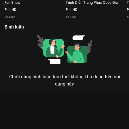
Full Show
Trình Diễn Trang Phục Quốc Gia
T
P
HD
P
HD
P
3h 43ph
1h 22ph
5
Bình luận
Chức năng bình luận tạm thời không khả dụng trên nội
dung này
Xem Trình Diễn Áo Tắm Đêm Bán Kết Miss Earth 2023 - 4 Tập
của Việt Nam có sự tham gia của . Thuộc thể loại: Event