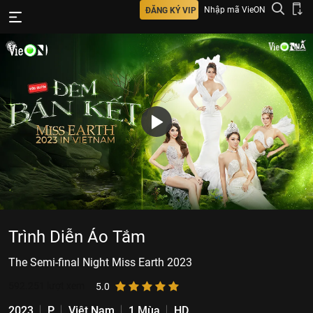
Nhập mã VieON
ĐĂNG KÝ VIP
Trình Diễn Áo Tắm
The Semi-final Night Miss Earth 2023
592.251
lượt xem
5.0
2023
P
Việt Nam
1 Mùa
HD