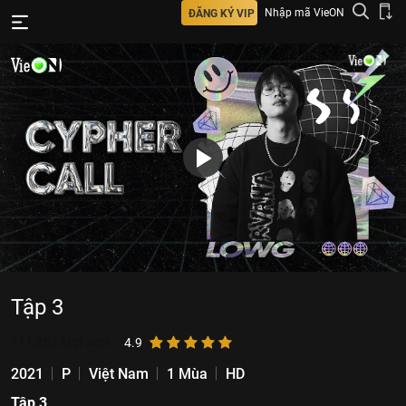
Nhập mã VieON
ĐĂNG KÝ VIP
Tập 3
111.262
lượt xem
4.9
2021
P
Việt Nam
1 Mùa
HD
Tập 3