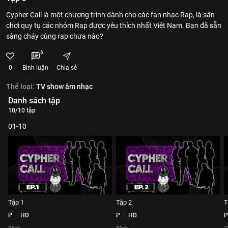
Cypher Call là một chương trình dành cho các fan nhạc Rap, là sân
chơi quy tụ các nhóm Rap được yêu thích nhất Việt Nam. Bạn đã sẵn
sàng cháy cùng rap chưa nào?
6
0
Bình luận
Chia sẻ
Thể loại:
TV show âm nhạc
Danh sách tập
10/10 tập
01-10
Tập 1
Tập 2
T
P
HD
P
HD
P
28ph
32ph
2