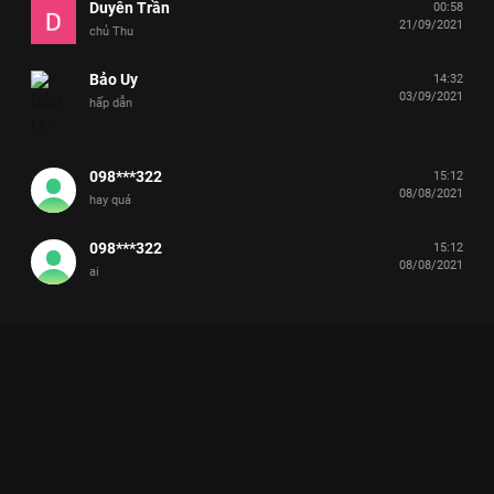
Duyên Trần
00:58
21/09/2021
chủ Thu
Bảo Uy
14:32
03/09/2021
hấp dẫn
098***322
15:12
08/08/2021
hay quá
098***322
15:12
08/08/2021
ai
Xem Tập 3 Cypher Call - 10 Tập của Việt Nam có sự tham gia
của . Thuộc thể loại: TV show