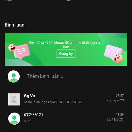
Bình luận
Hãy đăng ký tài khoản để chia sẻ bình luận của
bạn
Đăng ký
Gg Vc
07:37
28/07/2023
và đó là chủ tọa LowGGGGGGGGGGGG
077***871
13:59
28/11/2021
bruh