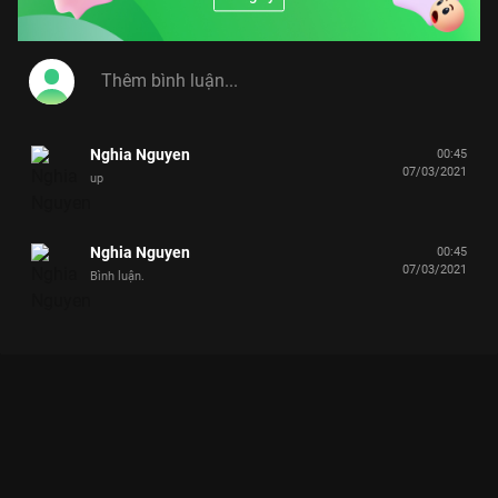
Nghia Nguyen
00:45
07/03/2021
up
Nghia Nguyen
00:45
07/03/2021
Bình luận.
Xem Cười Mệt Với Màn Nhảy Siêu Giải Trí-Siêu Vui Nhộn Của
Puka Và Thanh Duy Idol của Việt Nam có sự tham gia của
Thanh Duy Idol, Puka. Thuộc thể loại: TV show