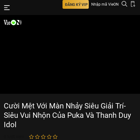
Nhập mã VieON
ĐĂNG KÝ VIP
Cười Mệt Với Màn Nhảy Siêu Giải Trí-
Siêu Vui Nhộn Của Puka Và Thanh Duy
Idol
0
lượt xem