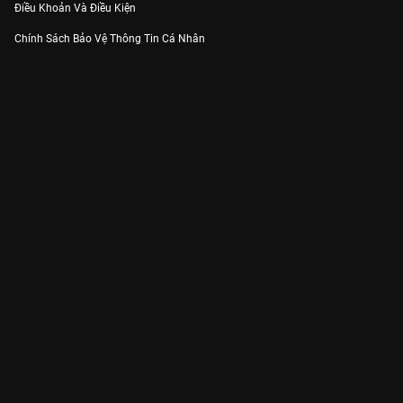
Điều Khoản Và Điều Kiện
Chính Sách Bảo Vệ Thông Tin Cá Nhân
Chính Sách Bảo Vệ Người Tiêu Dùng Dễ Bị Tổn Thương
Thỏa Thuận Sử Dụng Dịch Vụ Mạng Xã Hội
THÔNG TIN
Thông Báo
Trung Tâm Hỗ Trợ
Liên Hệ
Góp Ý
Công ty Cổ phần VieON - Địa chỉ: Tầng 5, 222 Pasteur, Phường Xuân Hòa,
Thành phố Hồ Chí Minh
Email:
support@vieon.vn
| Hotline:
1800.599.920
(miễn phí)
Giấy phép Cung cấp Dịch vụ Phát thanh, Truyền hình trả tiền số 247/GP-
BTTTT cấp ngày 21/07/2023