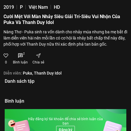
2019
P
Việt Nam
HD
Cười Mệt Với Màn Nhảy Siêu Giải Trí-Siêu Vui Nhộn Của
Puka Và Thanh Duy Idol
Nàng Thơ - Puka sinh ra vốn dành cho nhảy múa nhưng ba mẹ bắt đi
làm diễn viên hài nên mỗi lần có cơ hội là nhảy bất chấp thế này đây,
phối hợp với Thanh Duy nữa thì xác định phá tan bản gốc.
2
0
Bình luận
Chia sẻ
Diễn viên:
Puka,
Thanh Duy Idol
Danh sách tập
Bình luận
Hãy đăng ký tài khoản để chia sẻ bình luận của
bạn
Đăng ký