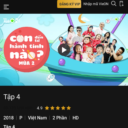
Nhập mã VieON
ĐĂNG KÝ VIP
Tập 4
69.135
lượt xem
4.9
2018
P
Việt Nam
2 Phần
HD
Tập 4