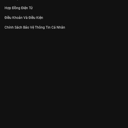
Hợp Đồng Điện Tử
Điều Khoản Và Điều Kiện
Chính Sách Bảo Vệ Thông Tin Cá Nhân
Chính Sách Bảo Vệ Người Tiêu Dùng Dễ Bị Tổn Thương
Thỏa Thuận Sử Dụng Dịch Vụ Mạng Xã Hội
THÔNG TIN
Thông Báo
Trung Tâm Hỗ Trợ
Liên Hệ
Góp Ý
Công ty Cổ phần VieON - Địa chỉ: Tầng 5, 222 Pasteur, Phường Xuân Hòa,
Thành phố Hồ Chí Minh