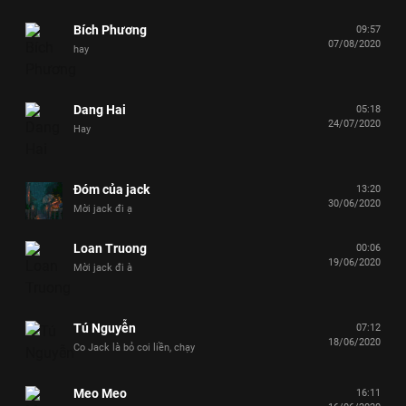
Bích Phương
09:57
07/08/2020
hay
Dang Hai
05:18
24/07/2020
Hay
Đóm của jack
13:20
30/06/2020
Mời jack đi ạ
Loan Truong
00:06
19/06/2020
Mời jack đi à
Tú Nguyễn
07:12
18/06/2020
Co Jack là bỏ coi liền, chạy
Meo Meo
16:11