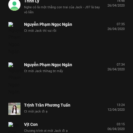
Trinh Lý
14:48
26/04/2020
Nghe có là một thằng con trai của Jack - J97 là bay
vô liền
Nguyễn Phạm Ngọc Ngân
07:35
26/04/2020
Ct mời Jack thì vui rồi
Nguyễn Phạm Ngọc Ngân
07:34
26/04/2020
Ct mời Jack thìhag bt mấy
Trịnh Trần Phương Tuấn
13:24
12/04/2020
Ct mời jack đi ạ
Vịt Con
03:15
06/04/2020
Chương trình ơi mời Jack đi ạ