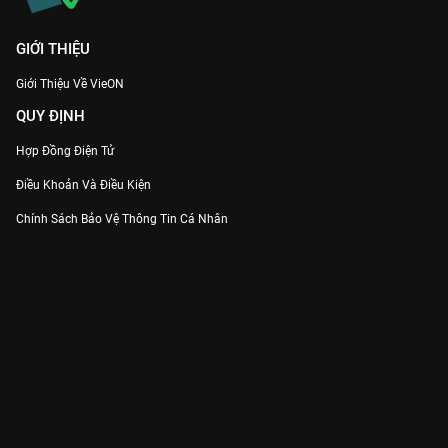
GIỚI THIỆU
Giới Thiệu Về VieON
QUY ĐỊNH
Hợp Đồng Điện Tử
Điều Khoản Và Điều Kiện
Chính Sách Bảo Vệ Thông Tin Cá Nhân
Chính Sách Bảo Vệ Người Tiêu Dùng Dễ Bị Tổn Thương
Thỏa Thuận Sử Dụng Dịch Vụ Mạng Xã Hội
THÔNG TIN
Thông Báo
Trung Tâm Hỗ Trợ
Liên Hệ