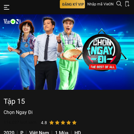
Nhập mã VieON
ĐĂNG KÝ VIP
Tập 15
Chọn Ngay Đi
114.027
lượt xem
4.8
2020
P
Việt Nam
1 Mùa
HD