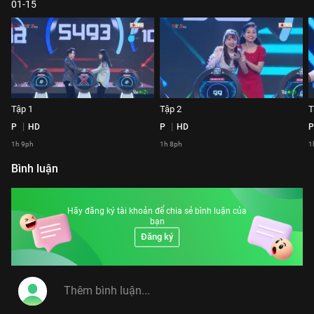
01-15
Tập 1
Tập 2
T
P
HD
P
HD
P
1h 9ph
1h 8ph
1
Bình luận
Hãy đăng ký tài khoản để chia sẻ bình luận của
bạn
Đăng ký