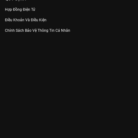
Hợp Đồng Điện Tử
Điều Khoản Và Điều Kiện
Chính Sách Bảo Vệ Thông Tin Cá Nhân
Chính Sách Bảo Vệ Người Tiêu Dùng Dễ Bị Tổn Thương
Thỏa Thuận Sử Dụng Dịch Vụ Mạng Xã Hội
THÔNG TIN
Thông Báo
Trung Tâm Hỗ Trợ
Liên Hệ
Góp Ý
Công ty Cổ phần VieON - Địa chỉ: Tầng 5, 222 Pasteur, Phường Xuân Hòa,
Thành phố Hồ Chí Minh