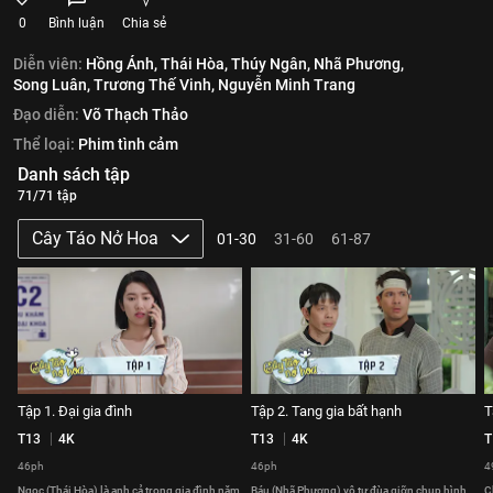
0
Bình luận
Chia sẻ
Diễn viên:
Hồng Ánh,
Thái Hòa,
Thúy Ngân,
Nhã Phương,
Song Luân,
Trương Thế Vinh,
Nguyễn Minh Trang
Đạo diễn:
Võ Thạch Thảo
Thể loại:
Phim tình cảm
Danh sách tập
71/71 tập
Cây Táo Nở Hoa
01-30
31-60
61-87
Tập 1. Đại gia đình
Tập 2. Tang gia bất hạnh
T
T13
4K
T13
4K
T
46ph
46ph
4
Ngọc (Thái Hòa) là anh cả trong gia đình năm
Báu (Nhã Phương) vô tư đùa giỡn chụp hình
C