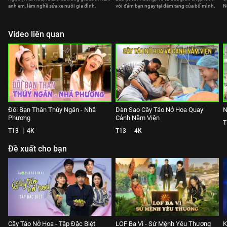
anh em, làm nghề sửa xe nuôi gia đình.
với đám bạn ngay tại đám tang của bố mình.
N
Video liên quan
Đôi Bạn Thân Thúy Ngân - Nhã
Dàn Sao Cây Táo Nở Hoa Quay
N
Phương
Cảnh Nằm Viện
T
T13
4K
T13
4K
Đề xuất cho bạn
Cây Táo Nở Hoa - Tập Đặc Biệt
LOF Ba Vì - Sứ Mệnh Yêu Thương
K