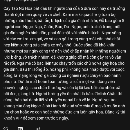
Cây Táo Nở Hoa bắt đầu khi người cha của 5 đứa con nay đã trưởng
thành đột nhiên quay về và chết. Đám ma kì quặc hé lộ toàn bộ
những mâu thuẫn, bất ổn, bi kịch của gia đình nhà họ Đỗ bao gồm 5
người con: Ngọc, Ngà, Châu, Báu, Dư. Ngọc, anh trai cả trong một
gia đình nghèo bình dân, phải đối mặt với nhiều bi kịch. Ngọc sống
với các em trai em gái, vợ và con gái trong cùng một căn nhà chật
hẹp kiêm xưởng sửa chữa xe máy nhỏ. Cuộc sống đã khó khăn
nhưng mọi sự ngày càng trở nên khó chấp nhận khi những người em
lười biếng, vô trách nhiệm, đã không giúp đỡ mà còn gây ra vô vàn
rắc rối. Ngà mê cờ bạc, liên tục chạy trốn các chủ nợ và gây hoạ cho
gia đình. Báu thì sống ảo, hoang phí, không hoà nhập được với cuộc
sống, lại nặng lòng với gã chồng cũ nghiện rượu chuyên bạo hành
phụ nữ. Dư thì mất hoàn toàn tương lai của một vận động viên
chuyên nghiệp sau chấn thương và còn bị lôi kéo bởi các nhóm xã
hội đen, giang hồ. Người tưởng yên ổn nhất là bác sĩ Minh Châu thì
cũng thân bại danh liệt vì chuyện ngoại tình vỡ lở. Người vợ tào
khang của ông Ngọc là bà Hạnh đã quá sức chịu đựng và muốn anh
lựa chọn hoặc vợ con hoặc những đứa em luôn gây hoạ. Đăng ký tài
khoản VIP để xem sớm trước 5 ngày.