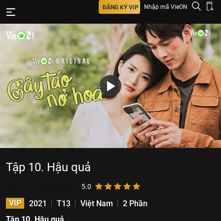
Nhập mã VieON
ĐĂNG KÝ VIP
Tập 10. Hậu quả
227.631.159
lượt xem
5.0
VIP
2021
T13
Việt Nam
2 Phần
Tập 10. Hậu quả