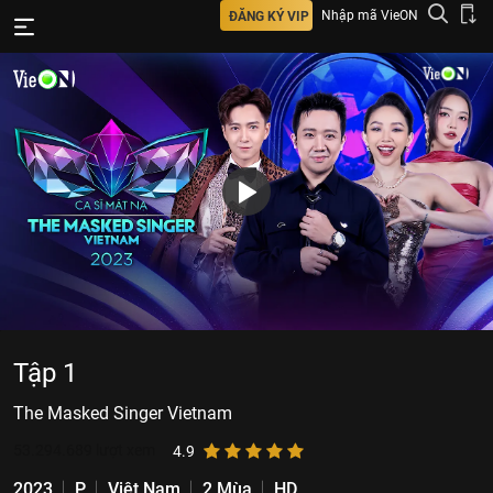
Nhập mã VieON
ĐĂNG KÝ VIP
Tập 1
The Masked Singer Vietnam
53.294.689
lượt xem
4.9
2023
P
Việt Nam
2 Mùa
HD