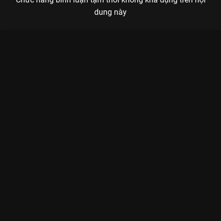
dung này
Xem Tập 1 Ca Sĩ Mặt Nạ - Mùa 2 - 16 Tập của Việt Nam có sự
tham gia của . Thuộc thể loại: TV show