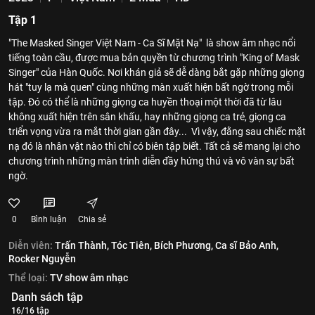
Tập 1
"The Masked Singer Việt Nam - Ca Sĩ Mặt Nạ" là show âm nhạc nổi
tiếng toàn cầu, được mua bản quyền từ chương trình "King of Mask
Singer" của Hàn Quốc. Nơi khán giả sẽ dễ dàng bắt gặp những giọng
hát "tuy lạ mà quen" cùng những màn xuất hiện bất ngờ trong mỗi
tập. Đó có thể là những giọng ca huyền thoại một thời đã từ lâu
không xuất hiện trên sân khấu, hay những giọng ca trẻ, giọng ca
triển vọng vừa ra mắt thời gian gần đây... Vì vậy, đằng sau chiếc mặt
nạ đó là nhân vật nào thì chỉ có biên tập biết. Tất cả sẽ mang lại cho
chương trình những màn trình diễn đầy hứng thú và vô vàn sự bất
ngờ.
0
Bình luận
Chia sẻ
Diễn viên:
Trấn Thành,
Tóc Tiên,
Bích Phương,
Ca sĩ Bảo Anh,
Rocker Nguyễn
Thể loại:
TV show âm nhạc
Danh sách tập
16/16 tập