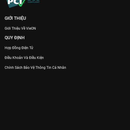
GIỚI THIỆU
Giới Thiệu Về VieON
QUY ĐỊNH
Hợp Đồng Điện Tử
Điều Khoản Và Điều Kiện
Chính Sách Bảo Vệ Thông Tin Cá Nhân
Chính Sách Bảo Vệ Người Tiêu Dùng Dễ Bị Tổn Thương
Thỏa Thuận Sử Dụng Dịch Vụ Mạng Xã Hội
THÔNG TIN
Thông Báo
Trung Tâm Hỗ Trợ
Liên Hệ