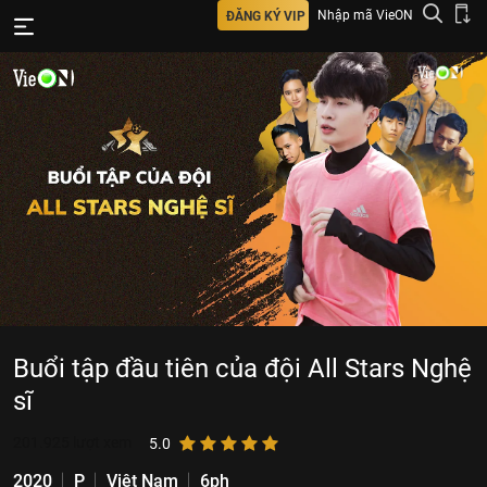
Nhập mã VieON
ĐĂNG KÝ VIP
Buổi tập đầu tiên của đội All Stars Nghệ
sĩ
201.925
lượt xem
5.0
2020
P
Việt Nam
6ph