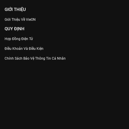
GIỚI THIỆU
Giới Thiệu Về VieON
QUY ĐỊNH
Hợp Đồng Điện Tử
Điều Khoản Và Điều Kiện
Chính Sách Bảo Vệ Thông Tin Cá Nhân
Chính Sách Bảo Vệ Người Tiêu Dùng Dễ Bị Tổn Thương
Thỏa Thuận Sử Dụng Dịch Vụ Mạng Xã Hội
THÔNG TIN
Thông Báo
Trung Tâm Hỗ Trợ
Liên Hệ
Góp Ý