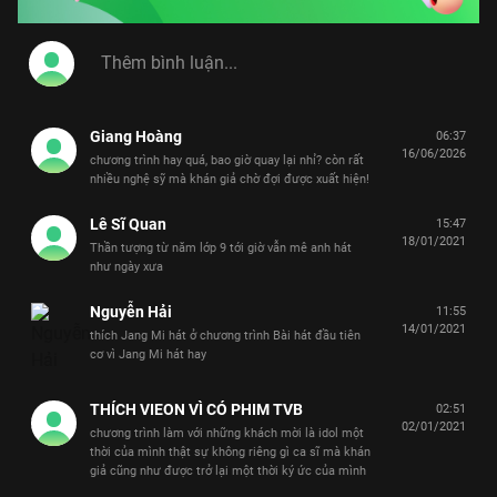
Giang Hoàng
06:37
16/06/2026
chương trình hay quá, bao giờ quay lại nhỉ? còn rất
nhiều nghệ sỹ mà khán giả chờ đợi được xuất hiện!
Lê Sĩ Quan
15:47
18/01/2021
Thần tượng từ năm lớp 9 tới giờ vẫn mê anh hát
như ngày xưa
Nguyễn Hải
11:55
14/01/2021
thích Jang Mi hát ở chương trình Bài hát đầu tiên
cơ vì Jang Mi hát hay
THÍCH VIEON VÌ CÓ PHIM TVB
02:51
02/01/2021
chương trình làm với những khách mời là idol một
thời của mình thật sự không riêng gì ca sĩ mà khán
giả cũng như được trở lại một thời ký ức của mình