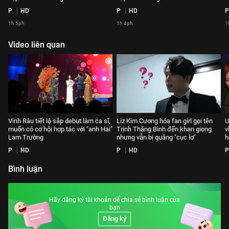
P
HD
P
HD
P
1h 5ph
1h 4ph
1
Video liên quan
Vinh Râu tiết lộ sắp debut làm ca sĩ,
Liz Kim Cương hóa fan girl gọi tên
Ư
muốn có cơ hội hợp tác với "anh Hai"
Trịnh Thăng Bình đến khan giọng
v
Lam Trường
nhưng vẫn bị quăng "cục lơ"
h
P
HD
P
HD
P
Bình luận
Hãy đăng ký tài khoản để chia sẻ bình luận của
bạn
Đăng ký