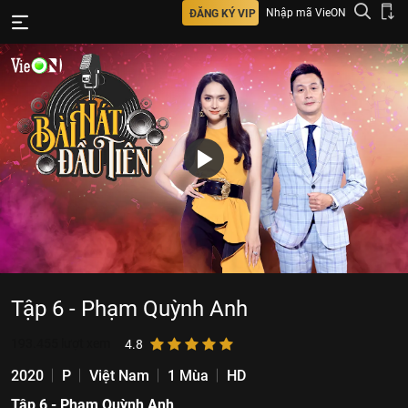
Nhập mã VieON
ĐĂNG KÝ VIP
Tập 6 - Phạm Quỳnh Anh
193.455
lượt xem
4.8
2020
P
Việt Nam
1 Mùa
HD
Tập 6 - Phạm Quỳnh Anh