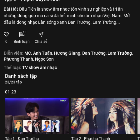
​Bài Hát Đầu Tiên là show âm nhạc tôn vinh sự nghiệp và tri ân
những đóng góp mà ca sĩ đã hết mình cho âm nhạc Việt Nam. Mở
đầu là dòng nhạc Làn sóng xanh Đan Trường, Lam Trường...
10
0
Bình luận
Chia sẻ
Diễn viên:
MC. Anh Tuấn,
Hương Giang,
Đan Trường,
Lam Trường,
Phương Thanh,
Ngọc Sơn
Thể loại:
TV show âm nhạc
Danh sách tập
23/23 tập
01-23
Tập 1 - Đan Trường
Tập 2 - Phương Thanh
T