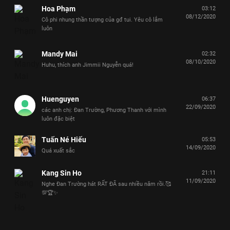
Hoa Phạm
03:12
08/12/2020
Cô phi nhung thần tượng của gđ tui. Yêu cô lắm
luôn
Mandy Mai
02:32
08/10/2020
Huhu, thích anh Jimmii Nguyễn quá!
Huenguyen
06:37
22/09/2020
các anh chị: Đan Trường, Phương Thanh với mình
luôn đặc biệt
Tuấn Né Hiếu
05:53
14/09/2020
Quá xuất sắc
Kang Sin Ho
21:11
11/09/2020
Nghe Đan Trường hát RẤT ĐÃ sau nhiều năm rồi.🥰
💯🏆✨