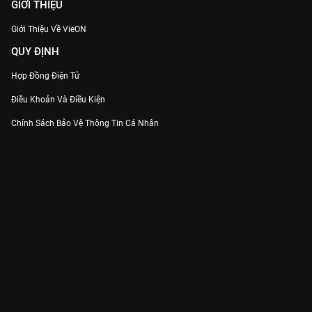
GIỚI THIỆU
Giới Thiệu Về VieON
QUY ĐỊNH
Hợp Đồng Điện Tử
Điều Khoản Và Điều Kiện
Chính Sách Bảo Vệ Thông Tin Cá Nhân
Chính Sách Bảo Vệ Người Tiêu Dùng Dễ Bị Tổn Thương
Thỏa Thuận Sử Dụng Dịch Vụ Mạng Xã Hội
THÔNG TIN
Thông Báo
Trung Tâm Hỗ Trợ
Liên Hệ
Góp Ý