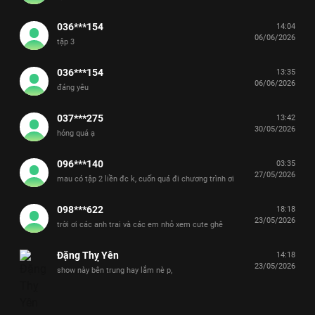
036***154
14:04
06/06/2026
tập 3
036***154
13:35
06/06/2026
đáng yêu
037***275
13:42
30/05/2026
hóng quá ạ
096***140
03:35
27/05/2026
mau có tập 2 liền đc k, cuốn quá đi chương trình ơi
098***622
18:18
23/05/2026
trời ơi các anh trai và các em nhỏ xem cute ghê
Đặng Thỵ Yên
14:18
23/05/2026
show này bên trung hay lắm nè p,