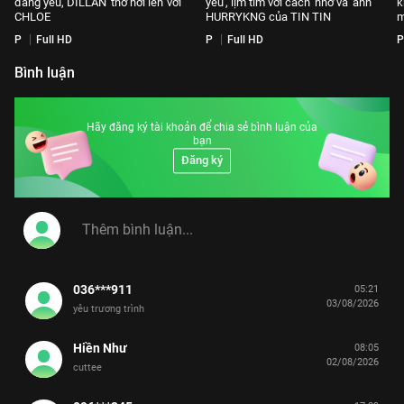
đáng yêu, DILLAN 'thở hơi lên' với
yêu', lịm tim với cách 'nhờ vả' anh
k
CHLOE
HURRYKNG của TIN TIN
m
P
Full HD
P
Full HD
P
Bình luận
Hãy đăng ký tài khoản để chia sẻ bình luận của
bạn
Đăng ký
036***911
05:21
03/08/2026
yêu trương trình
Hiền Như
08:05
02/08/2026
cuttee