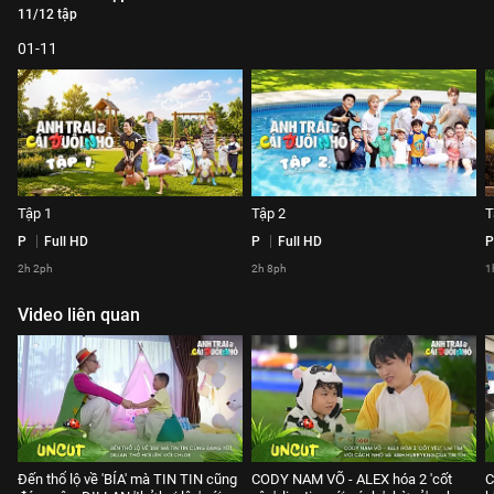
11/12 tập
01-11
Tập 1
Tập 2
T
P
Full HD
P
Full HD
P
2h 2ph
2h 8ph
1
Video liên quan
Đến thổ lộ về 'BÍA' mà TIN TIN cũng
CODY NAM VÕ - ALEX hóa 2 'cốt
C