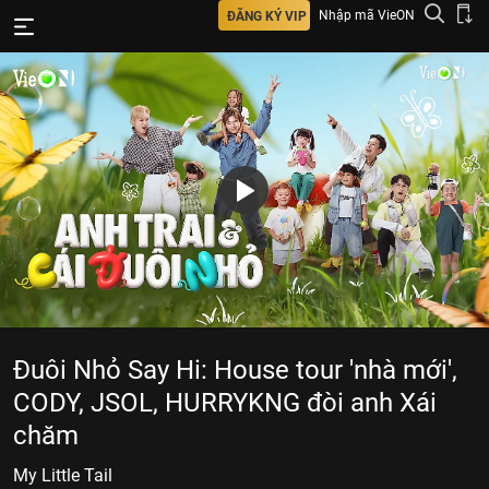
Nhập mã VieON
ĐĂNG KÝ VIP
Đuôi Nhỏ Say Hi: House tour 'nhà mới',
CODY, JSOL, HURRYKNG đòi anh Xái
chăm
My Little Tail