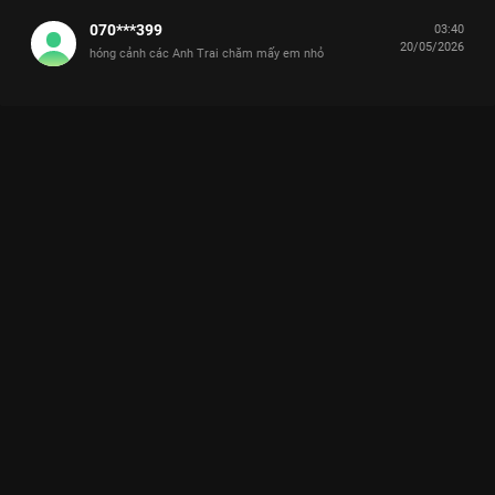
070***399
03:40
20/05/2026
hóng cảnh các Anh Trai chăm mấy em nhỏ
Xem Đuôi Nhỏ Say Hi: House tour 'nhà mới', CODY, JSOL,
HURRYKNG đòi anh Xái chăm Anh Trai Và Cái Đuôi Nhỏ - 14
Tập của Việt Nam có sự tham gia của . Thuộc thể loại: TV
show