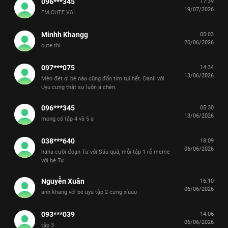
096***345
17:39
19/07/2026
EM CUTE VAI
Minhh Khangg
05:03
20/06/2026
cute thí
097***075
14:34
13/06/2026
Mèn đét ơi bé nào cũng đốn tim tui hết. Danil với
Uyu cưng thật sự luôn á chèn.
096***345
05:30
13/06/2026
mong có tập 4 và 5 ạ
038***640
18:09
06/06/2026
haha cười đoạn Tư với Sáu quá, mỗi tập 1 rổ meme
với bé Tư
Nguyễn Xuân
16:10
06/06/2026
anh khang với be uyu tập 2 cưng xỉuuu
093***039
14:06
06/06/2026
tập 3