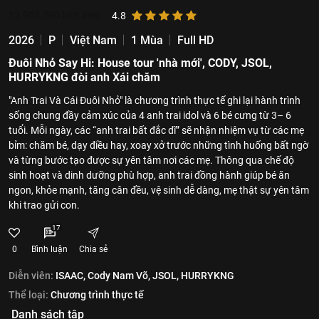
12.963.790
lượt xem
4.8
2026
P
Việt Nam
1 Mùa
Full HD
Đuôi Nhỏ Say Hi: House tour 'nhà mới', CODY, JSOL,
HURRYKNG đòi anh Xái chăm
"Anh Trai Và Cái Đuôi Nhỏ" là chương trình thực tế ghi lại hành trình
sống chung đầy cảm xúc của 4 anh trai idol và 6 bé cưng từ 3– 6
tuổi. Mỗi ngày, các “anh trai bất đắc dĩ” sẽ nhận nhiệm vụ từ các mẹ
bỉm: chăm bé, dạy điều hay, xoay xở trước những tình huống bất ngờ
và từng bước tạo được sự yên tâm nơi các mẹ. Thông qua chế độ
sinh hoạt và dinh dưỡng phù hợp, anh trai đồng hành giúp bé ăn
ngon, khỏe mạnh, tăng cân đều, vệ sinh dễ dàng, mẹ thật sự yên tâm
khi trao gửi con.
17
0
Bình luận
Chia sẻ
Diễn viên:
ISAAC,
Cody Nam Võ,
JSOL,
HURRYKNG
Thể loại:
Chương trình thực tế
Danh sách tập